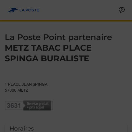
Le lien s'ouvre dans un nouvel onglet
Allez au contenu
Day of the Week
Get directions to La Poste Point partenaire at 1 PLACE JEAN 
Hours
La Poste Point partenaire
METZ TABAC PLACE
SPINGA BURALISTE
1 PLACE JEAN SPINGA
57000
METZ
Horaires