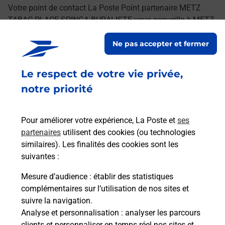
Votre point de contact La Poste Point partenaire METZ
TABAC PLACE SPINGA BURALISTE vous accueille à METZ
pour répondre à vos besoins d'affranchissement Courrier-
Ne pas accepter et fermer
Colis.
Le respect de votre vie privée,
Retrouvez toutes nos offres en ligne sur notre site
notre priorité
Pour améliorer votre expérience, La Poste et
ses
partenaires
utilisent des cookies (ou technologies
similaires). Les finalités des cookies sont les
suivantes :
Mesure d’audience
: établir des statistiques
complémentaires sur l’utilisation de nos sites et
suivre la navigation.
Analyse et personnalisation
: analyser les parcours
clients et personnaliser en temps réel nos sites et