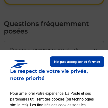
Questions fréquemment
posées
Comment envoyer mon colis de
chez moi ?
Ne pas accepter et fermer
Le respect de votre vie privée,
Est-il possible d’acheter un
notre priorité
emballage directement depuis un
bureau de Poste ?
Pour améliorer votre expérience, La Poste et
ses
partenaires
utilisent des cookies (ou technologies
Comment demander une
similaires). Les finalités des cookies sont les