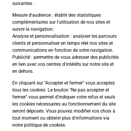
modification de livraison ?
suivantes :
Mesure d’audience
: établir des statistiques
complémentaires sur l’utilisation de nos sites et
Comment La Poste participe-t-elle
suivre la navigation.
à votre sécurité au quotidien ?
Analyse et personnalisation
: analyser les parcours
clients et personnaliser en temps réel nos sites et
communications en fonction de votre navigation.
Puis-je passer mon code de la route
Publicité
: permettre de vous adresser des publicités
avec La Poste et sous quelles
en lien avec vos centres d’intérêts sur notre site et
conditions ?
en dehors.
En cliquant sur "Accepter et fermer" vous acceptez
tous les cookies. Le bouton "Ne pas accepter et
fermer" vous permet d'indiquer votre refus et seuls
Localiser
Liste
Moselle
MAXSTADT
les cookies nécessaires au fonctionnement du site
seront déposés. Vous pouvez modifier vos choix à
tout moment ou obtenir plus d'informations via
notre politique de cookies
.