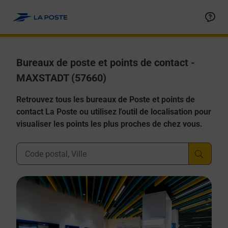
Allez au contenu
Afficher ou masquer la réponse
Afficher ou masquer la réponse
Afficher ou masquer la réponse
Afficher ou masquer la réponse
Afficher ou masquer la réponse
Bureaux de poste et points de contact -
MAXSTADT (57660)
Retrouvez tous les bureaux de Poste et points de
contact La Poste ou utilisez l'outil de localisation pour
visualiser les points les plus proches de chez vous.
Ville, Département, Code Postal