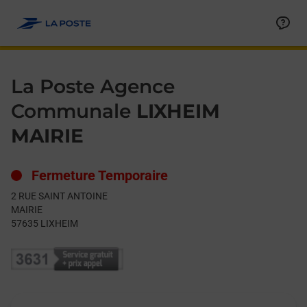
Le lien s'ouvre dans un nouvel onglet
Allez au contenu
Day of the Week
Get directions to La Poste Agence Communale at 2 RUE SAINT
Hours
La Poste Agence
Communale
LIXHEIM
MAIRIE
Fermeture Temporaire
2 RUE SAINT ANTOINE
MAIRIE
57635
LIXHEIM