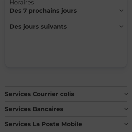
Horaires
Des 7 prochains jours
Lundi
Fermé
Des jours suivants
Mardi
Fermé
Mercredi
Fermé
Jeudi
Fermé
Vendredi
Fermé
Samedi
Fermé
Dimanche
Fermé
Services Courrier colis
Services Bancaires
Services La Poste Mobile