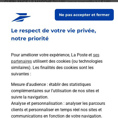
GUEBLANGE LE MARCHE DU VAL vous accueille à LE VAL
DE GUEBLANGE pour répondre à vos besoins
Ne pas accepter et fermer
d'affranchissement Courrier-Colis.
Le respect de votre vie privée,
Retrouvez toutes nos offres en ligne sur notre site
notre priorité
Pour améliorer votre expérience, La Poste et
ses
partenaires
utilisent des cookies (ou technologies
similaires). Les finalités des cookies sont les
suivantes :
Mesure d’audience
: établir des statistiques
complémentaires sur l’utilisation de nos sites et
suivre la navigation.
Analyse et personnalisation
: analyser les parcours
clients et personnaliser en temps réel nos sites et
communications en fonction de votre navigation.