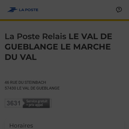
Le lien s'ouvre dans un nouvel onglet
Allez au contenu
Day of the Week
Get directions to La Poste Relais at 46 RUE DU STEINBACH L
Hours
La Poste Relais
LE VAL DE
GUEBLANGE LE MARCHE
DU VAL
46 RUE DU STEINBACH
57430
LE VAL DE GUEBLANGE
Horaires