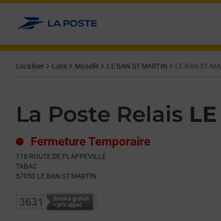
Le lien s'ouvre dans un nouvel onglet
Allez au contenu
Day of the Week
Get directions to La Poste Relais at 118 ROUTE DE PLAPPEVI
Hours
Localiser
Liste
Moselle
LE BAN ST MARTIN
LE BAN ST MA
La Poste Relais
LE
Fermeture Temporaire
118 ROUTE DE PLAPPEVILLE
TABAC
57050
LE BAN ST MARTIN