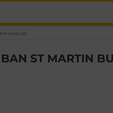
LLE LE BAN ST MARTIN,
RTIN BURALISTE
 BAN ST MARTIN B