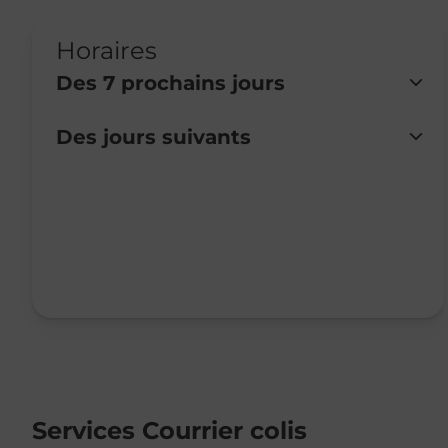
Horaires
Des 7 prochains jours
Des jours suivants
Lundi
Fermé
Mardi
Fermé
Mercredi
Fermé
Jeudi
Fermé
Vendredi
Fermé
Samedi
Fermé
Dimanche
Fermé
Services Courrier colis