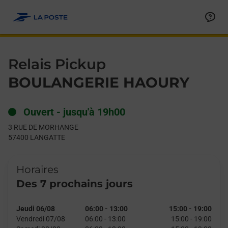
Le lien s'ouvre dans un nouvel onglet
Allez au contenu
Day of the Week
Get directions to Relais Pickup at 3 RUE DE MORHANGE LANGA
Hours
Relais Pickup
BOULANGERIE HAOURY
Ouvert
-
jusqu'à
19h00
3 RUE DE MORHANGE
57400
LANGATTE
Horaires
Des 7 prochains jours
Jeudi 06/08
06:00
-
13:00
15:00
-
19:00
Vendredi 07/08
06:00
-
13:00
15:00
-
19:00