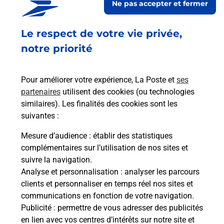
Ne pas accepter et fermer
Ouvert
-
jusqu'à
19h00
Le respect de votre vie privée,
19 RUE DE LUNEVILLE
57400
SARREBOURG
notre priorité
En savoir plus
Pour améliorer votre expérience, La Poste et
ses
partenaires
utilisent des cookies (ou technologies
Malin !
similaires). Les finalités des cookies sont les
suivantes :
La Poste
Mesure d’audience
: établir des statistiques
en ligne
complémentaires sur l’utilisation de nos sites et
suivre la navigation.
Ouvert 24h/24
Analyse et personnalisation
: analyser les parcours
clients et personnaliser en temps réel nos sites et
En savoir plus
communications en fonction de votre navigation.
Publicité
: permettre de vous adresser des publicités
en lien avec vos centres d’intérêts sur notre site et