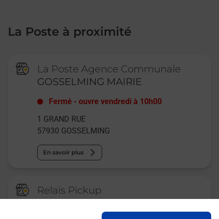
La Poste à proximité
La Poste Agence Communale
GOSSELMING MAIRIE
Fermé
-
ouvre vendredi à
10h00
1 GRAND RUE
57930
GOSSELMING
En savoir plus
Relais Pickup
ACCUEIL E LECLERC
SARREBOURG