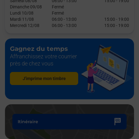
Samedi 08/08
06:00
-
13:00
15:00
-
19:00
Dimanche 09/08
Fermé
Lundi 10/08
Fermé
Mardi 11/08
06:00
-
13:00
15:00
-
19:00
Mercredi 12/08
06:00
-
13:00
15:00
-
19:00
Gagnez du temps
Affranchissez votre courrier
près de chez vous
J'imprime mon timbre
Itinéraire