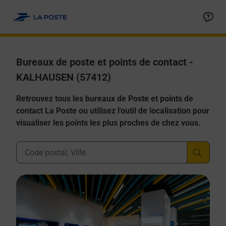
Allez au contenu
Afficher ou masquer la réponse
Afficher ou masquer la réponse
Afficher ou masquer la réponse
Afficher ou masquer la réponse
Afficher ou masquer la réponse
Bureaux de poste et points de contact -
KALHAUSEN (57412)
Retrouvez tous les bureaux de Poste et points de
contact La Poste ou utilisez l'outil de localisation pour
visualiser les points les plus proches de chez vous.
Ville, Département, Code Postal