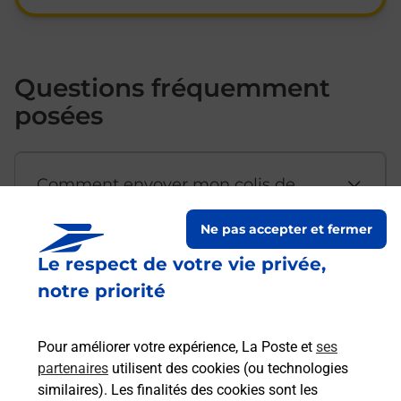
Questions fréquemment
posées
Comment envoyer mon colis de
chez moi ?
Ne pas accepter et fermer
Le respect de votre vie privée,
Est-il possible d’acheter un
notre priorité
emballage directement depuis un
bureau de Poste ?
Pour améliorer votre expérience, La Poste et
ses
partenaires
utilisent des cookies (ou technologies
Comment demander une
similaires). Les finalités des cookies sont les