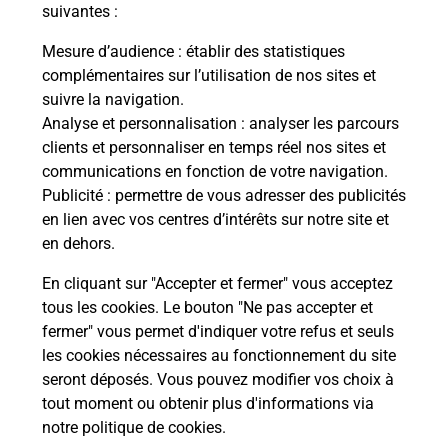
modification de livraison ?
suivantes :
Mesure d’audience
: établir des statistiques
complémentaires sur l’utilisation de nos sites et
Comment La Poste participe-t-elle
suivre la navigation.
à votre sécurité au quotidien ?
Analyse et personnalisation
: analyser les parcours
clients et personnaliser en temps réel nos sites et
communications en fonction de votre navigation.
Puis-je passer mon code de la route
Publicité
: permettre de vous adresser des publicités
avec La Poste et sous quelles
en lien avec vos centres d’intérêts sur notre site et
conditions ?
en dehors.
En cliquant sur "Accepter et fermer" vous acceptez
tous les cookies. Le bouton "Ne pas accepter et
fermer" vous permet d'indiquer votre refus et seuls
Localiser
Liste
Moselle
KALHAUSEN
les cookies nécessaires au fonctionnement du site
seront déposés. Vous pouvez modifier vos choix à
tout moment ou obtenir plus d'informations via
notre politique de cookies
.