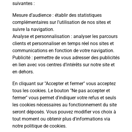
modification de livraison ?
suivantes :
Mesure d’audience
: établir des statistiques
complémentaires sur l’utilisation de nos sites et
Comment La Poste participe-t-elle
suivre la navigation.
à votre sécurité au quotidien ?
Analyse et personnalisation
: analyser les parcours
clients et personnaliser en temps réel nos sites et
communications en fonction de votre navigation.
Puis-je passer mon code de la route
Publicité
: permettre de vous adresser des publicités
avec La Poste et sous quelles
en lien avec vos centres d’intérêts sur notre site et
conditions ?
en dehors.
En cliquant sur "Accepter et fermer" vous acceptez
tous les cookies. Le bouton "Ne pas accepter et
fermer" vous permet d'indiquer votre refus et seuls
Localiser
Liste
Moselle
INSMING
les cookies nécessaires au fonctionnement du site
seront déposés. Vous pouvez modifier vos choix à
tout moment ou obtenir plus d'informations via
notre politique de cookies
.