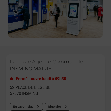
Le lien s'ouvre dans un nouvel onglet
La Poste Agence Communale
INSMING MAIRIE
Fermé
-
ouvre lundi à
09h30
52 PLACE DE L EGLISE
57670
INSMING
En savoir plus
Itinéraire