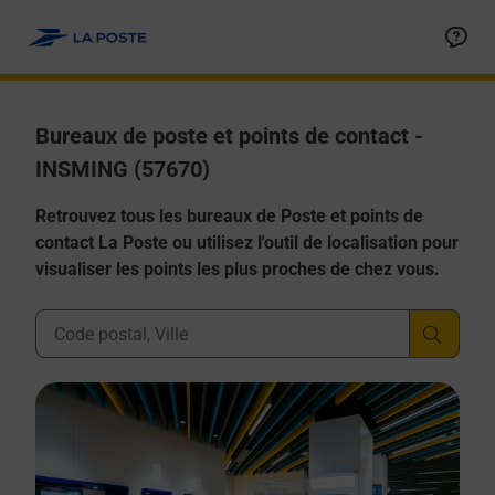
Allez au contenu
Afficher ou masquer la réponse
Afficher ou masquer la réponse
Afficher ou masquer la réponse
Afficher ou masquer la réponse
Afficher ou masquer la réponse
Bureaux de poste et points de contact -
INSMING (57670)
Retrouvez tous les bureaux de Poste et points de
contact La Poste ou utilisez l'outil de localisation pour
visualiser les points les plus proches de chez vous.
Ville, Département, Code Postal