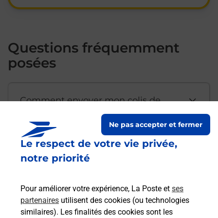
Questions fréquemment
posées
Comment envoyer mon colis de
chez moi ?
Ne pas accepter et fermer
Le respect de votre vie privée,
Est-il possible d’acheter un
notre priorité
emballage directement depuis un
bureau de Poste ?
Pour améliorer votre expérience, La Poste et
ses
partenaires
utilisent des cookies (ou technologies
Comment demander une
similaires). Les finalités des cookies sont les