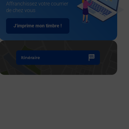
Affranchissez votre courrier
de chez vous
J'imprime mon timbre !
Itinéraire