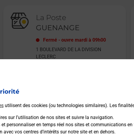
La Poste
GUENANGE
Fermé
-
ouvre mardi à
09h00
1 BOULEVARD DE LA DIVISION
LECLERC
57310
GUENANGE
riorité
En savoir plus
es
utilisent des cookies (ou technologies similaires). Les finalité
es sur l’utilisation de nos sites et suivre la navigation.
s et personnaliser en temps réel nos sites et communications en 
n avec vos centres d’intérêts sur notre site et en dehors.