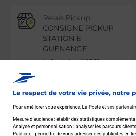
Relais Pickup
CONSIGNE PICKUP
STATION E
GUENANGE
Ouvert
-
jusqu'à
23h59
PLACE DE L ANCIENNE MAIRIE
57310
GUENANGE
Le respect de votre vie privée, notre p
En savoir plus
Pour améliorer votre expérience, La Poste et
ses partenair
Mesure d’audience
: établir des statistiques complémentair
Analyse et personnalisation
: analyser les parcours client
Publicité
: permettre de vous adresser des publicités en lie