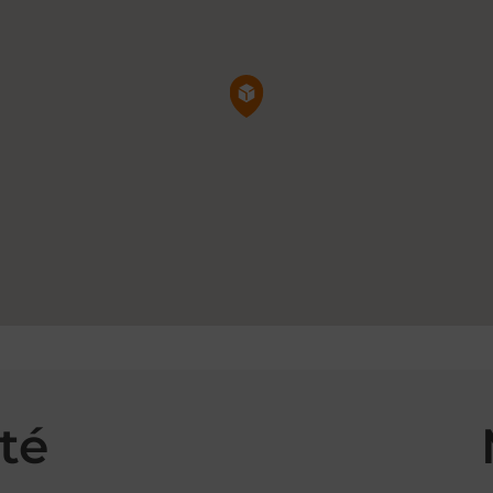
Pin de la carte
té