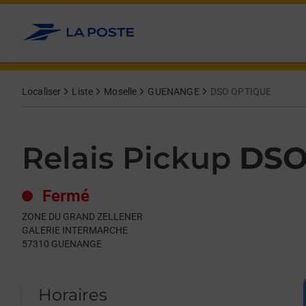
Le lien s'ouvre dans un nouvel onglet
Allez au contenu
Day of the Week
Get directions to Relais Pickup at ZONE DU GRAND ZELLENE
Hours
Localiser
Liste
Moselle
GUENANGE
DSO OPTIQUE
Relais Pickup
DSO
Fermé
ZONE DU GRAND ZELLENER
GALERIE INTERMARCHE
57310
GUENANGE
Horaires