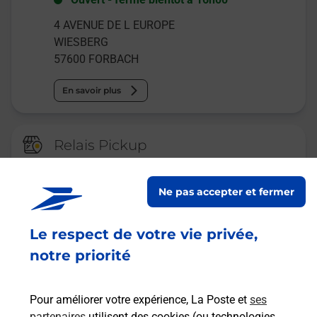
4 AVENUE DE L EUROPE
WIESBERG
57600
FORBACH
En savoir plus
Relais Pickup
CONSIGNE PICKUP PROPCAR
FORBACH
Ne pas accepter et fermer
Ouvert
-
jusqu'à
23h59
Le respect de votre vie privée,
26 RUE MARIENEAU
57600
FORBACH
notre priorité
En savoir plus
Pour améliorer votre expérience, La Poste et
ses
partenaires
utilisent des cookies (ou technologies