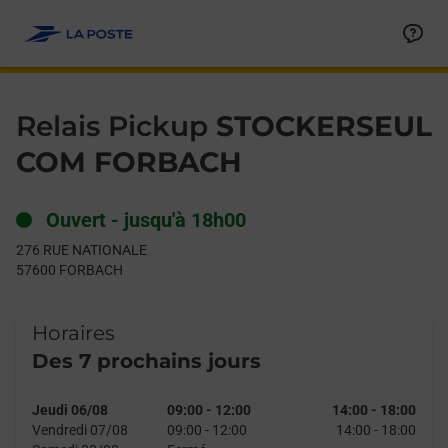
Le lien s'ouvre dans un nouvel onglet
Allez au contenu
Day of the Week
Get directions to Relais Pickup at 276 RUE NATIONALE FORBAC
Hours
Relais Pickup
STOCKERSEUL
COM FORBACH
Ouvert
-
jusqu'à
18h00
276 RUE NATIONALE
57600
FORBACH
Horaires
Des 7 prochains jours
Jeudi 06/08
09:00
-
12:00
14:00
-
18:00
Vendredi 07/08
09:00
-
12:00
14:00
-
18:00