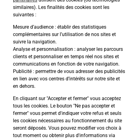
Malin !
similaires). Les finalités des cookies sont les
suivantes :
La Poste
Mesure d’audience
: établir des statistiques
en ligne
complémentaires sur l’utilisation de nos sites et
suivre la navigation.
Ouvert 24h/24
Analyse et personnalisation
: analyser les parcours
clients et personnaliser en temps réel nos sites et
En savoir plus
communications en fonction de votre navigation.
Publicité
: permettre de vous adresser des publicités
en lien avec vos centres d’intérêts sur notre site et
Recherchez un autre point de contact
en dehors.
En cliquant sur "Accepter et fermer" vous acceptez
tous les cookies. Le bouton "Ne pas accepter et
Localiser
Liste
Moselle
FORBACH
fermer" vous permet d'indiquer votre refus et seuls
STOCKERSEUL COM FORBACH
les cookies nécessaires au fonctionnement du site
seront déposés. Vous pouvez modifier vos choix à
tout moment ou obtenir plus d'informations via