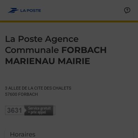
Le lien s'ouvre dans un nouvel onglet
Allez au contenu
Day of the Week
Get directions to La Poste Agence Communale at 3 ALLEE DE
Hours
La Poste Agence
Communale
FORBACH
MARIENAU MAIRIE
3 ALLEE DE LA CITE DES CHALETS
57600
FORBACH
Horaires