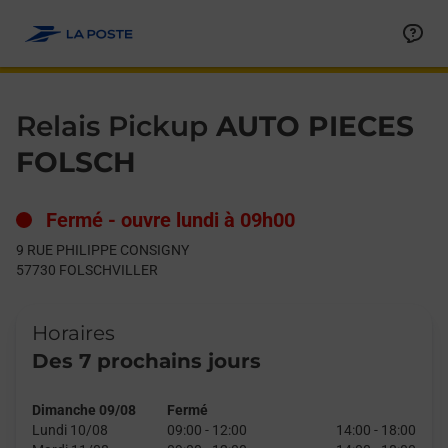
Le lien s'ouvre dans un nouvel onglet
Allez au contenu
Day of the Week
Get directions to Relais Pickup at 9 RUE PHILIPPE CONSIGNY
Hours
Relais Pickup
AUTO PIECES
FOLSCH
Fermé
-
ouvre lundi à
09h00
9 RUE PHILIPPE CONSIGNY
57730
FOLSCHVILLER
Horaires
Des 7 prochains jours
Dimanche 09/08
Fermé
Lundi 10/08
09:00
-
12:00
14:00
-
18:00