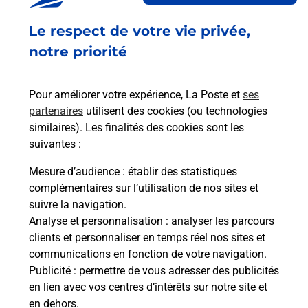
Fermé
-
ouvre mardi à
09h30
Le respect de votre vie privée,
PLACE DU MARCHE
57730
FOLSCHVILLER
notre priorité
En savoir plus
Pour améliorer votre expérience, La Poste et
ses
partenaires
utilisent des cookies (ou technologies
Malin !
similaires). Les finalités des cookies sont les
suivantes :
La Poste
Mesure d’audience
: établir des statistiques
en ligne
complémentaires sur l’utilisation de nos sites et
suivre la navigation.
Ouvert 24h/24
Analyse et personnalisation
: analyser les parcours
clients et personnaliser en temps réel nos sites et
En savoir plus
communications en fonction de votre navigation.
Publicité
: permettre de vous adresser des publicités
en lien avec vos centres d’intérêts sur notre site et
Recherchez un autre point de contact
en dehors.