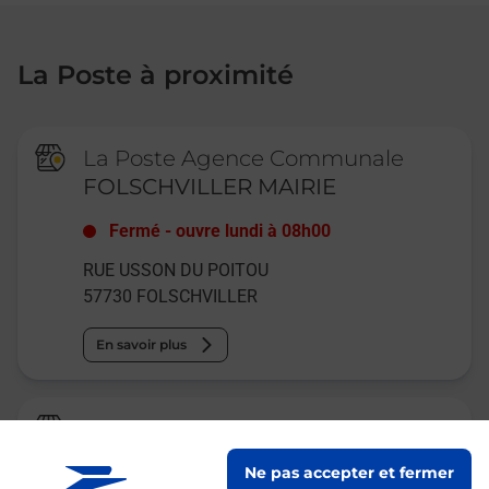
La Poste à proximité
La Poste Agence Communale
FOLSCHVILLER MAIRIE
Fermé
-
ouvre lundi à
08h00
RUE USSON DU POITOU
57730
FOLSCHVILLER
En savoir plus
Relais Pickup
SBS OPTIC
Ne pas accepter et fermer