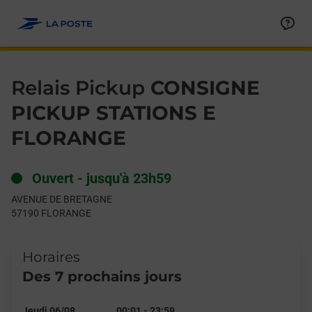
Le lien s'ouvre dans un nouvel onglet
Allez au contenu
Day of the Week
Get directions to Relais Pickup at AVENUE DE BRETAGNE FLOR
Hours
Relais Pickup
CONSIGNE
PICKUP STATIONS E
FLORANGE
Ouvert
-
jusqu'à
23h59
AVENUE DE BRETAGNE
57190
FLORANGE
Horaires
Des 7 prochains jours
Jeudi 06/08
00:01
-
23:59