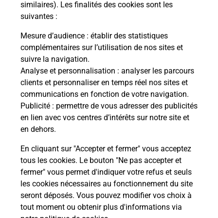
Malin !
similaires). Les finalités des cookies sont les
suivantes :
La Poste
Mesure d’audience
: établir des statistiques
en ligne
complémentaires sur l’utilisation de nos sites et
suivre la navigation.
Ouvert 24h/24
Analyse et personnalisation
: analyser les parcours
clients et personnaliser en temps réel nos sites et
En savoir plus
communications en fonction de votre navigation.
Publicité
: permettre de vous adresser des publicités
en lien avec vos centres d’intérêts sur notre site et
Recherchez un autre point de contact
en dehors.
En cliquant sur "Accepter et fermer" vous acceptez
tous les cookies. Le bouton "Ne pas accepter et
Localiser
Liste
Moselle
FLORANGE
fermer" vous permet d'indiquer votre refus et seuls
CONSIGNE PICKUP STATIONS E FLORANGE
les cookies nécessaires au fonctionnement du site
seront déposés. Vous pouvez modifier vos choix à
tout moment ou obtenir plus d'informations via