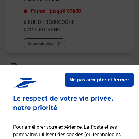
Fermé
-
jusqu'à
09h00
6 RUE DE BOURGOGNE
57190
FLORANGE
En savoir plus
Relais Pickup
SALAMA FLORANGE
Ne pas accepter et fermer
Ouvert
-
jusqu'à
12h00
Le respect de votre vie privée,
17 RUE D OURY
57190
FLORANGE
notre priorité
En savoir plus
Pour améliorer votre expérience, La Poste et
ses
partenaires
utilisent des cookies (ou technologies