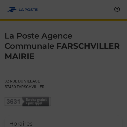
Le lien s'ouvre dans un nouvel onglet
Allez au contenu
Day of the Week
Get directions to La Poste Agence Communale at 32 RUE DU 
Hours
La Poste Agence
Communale
FARSCHVILLER
MAIRIE
32 RUE DU VILLAGE
57450
FARSCHVILLER
Horaires