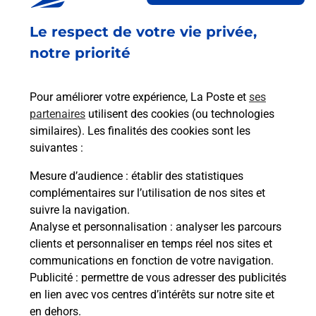
Fermé
-
jusqu'à
09h00
Le respect de votre vie privée,
16 CENTRE COMMERCIAL I
57450
FAREBERSVILLER
notre priorité
En savoir plus
Pour améliorer votre expérience, La Poste et
ses
partenaires
utilisent des cookies (ou technologies
Malin !
similaires). Les finalités des cookies sont les
suivantes :
La Poste
Mesure d’audience
: établir des statistiques
en ligne
complémentaires sur l’utilisation de nos sites et
suivre la navigation.
Ouvert 24h/24
Analyse et personnalisation
: analyser les parcours
clients et personnaliser en temps réel nos sites et
En savoir plus
communications en fonction de votre navigation.
Publicité
: permettre de vous adresser des publicités
en lien avec vos centres d’intérêts sur notre site et
Recherchez un autre point de contact
en dehors.