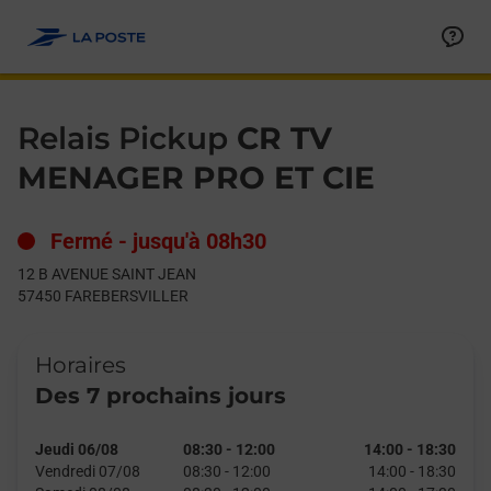
Le lien s'ouvre dans un nouvel onglet
Allez au contenu
Day of the Week
Get directions to Relais Pickup at 12 B AVENUE SAINT JEAN 
Hours
Relais Pickup
CR TV
MENAGER PRO ET CIE
Fermé
-
jusqu'à
08h30
12 B AVENUE SAINT JEAN
57450
FAREBERSVILLER
Horaires
Des 7 prochains jours
Jeudi 06/08
08:30
-
12:00
14:00
-
18:30
Vendredi 07/08
08:30
-
12:00
14:00
-
18:30