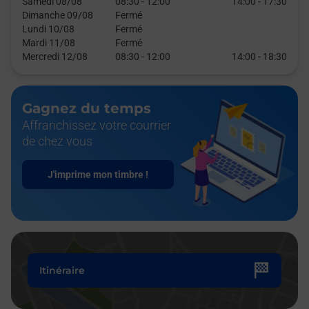
Samedi 08/08
08:30
-
12:00
14:00
-
17:30
Dimanche 09/08
Fermé
Lundi 10/08
Fermé
Mardi 11/08
Fermé
Mercredi 12/08
08:30
-
12:00
14:00
-
18:30
Gagnez du temps
Affranchissez votre courrier
de chez vous
J'imprime mon timbre !
Itinéraire