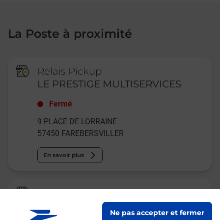
La Poste à proximité
Relais Pickup
LE PRESTIGE MULTISERVICES
Fermé
9 PLACE DE LORRAINE
57450
FAREBERSVILLER
En savoir plus
La Poste
FAREBERSVILLER
Ne pas accepter et fermer