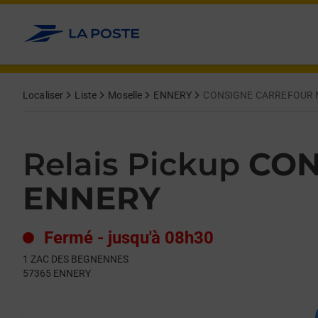
Le lien s'ouvre dans un nouvel onglet
Allez au contenu
Day of the Week
Get directions to Relais Pickup at 1 ZAC DES BEGNENNES ENN
Hours
Localiser
Liste
Moselle
ENNERY
CONSIGNE CARREFOUR 
Relais Pickup
CON
ENNERY
Fermé
-
jusqu'à
08h30
1 ZAC DES BEGNENNES
57365
ENNERY