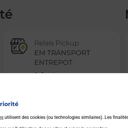
té
Relais Pickup
EM TRANSPORT
ENTREPOT
Fermé
RUE DU DOUANIER ROUSSEAU
57365
ENNERY
riorité
En savoir plus
es
utilisent des cookies (ou technologies similaires). Les finalité