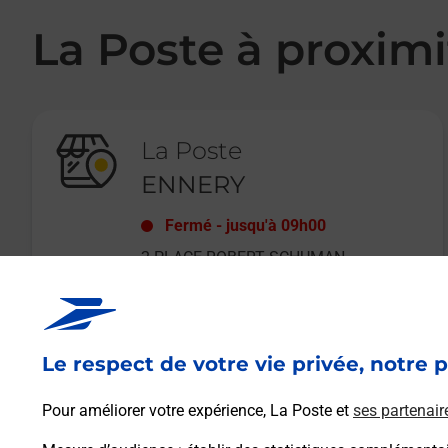
La Poste à proximi
La Poste
ENNERY
Fermé
-
jusqu'à
09h00
2 PLACE ROBERT SCHUMAN
57365
ENNERY
Le respect de votre vie privée, notre p
En savoir plus
Pour améliorer votre expérience, La Poste et
ses partenair