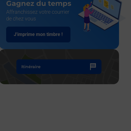
Gagnez du temps
Affranchissez votre courrier
de chez vous
J'imprime mon timbre !
Itinéraire