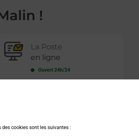
Malin !
La Poste
en ligne
Ouvert 24h/24
En savoir plus
s des cookies sont les suivantes :