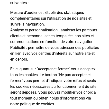
modification de livraison ?
suivantes :
Mesure d’audience
: établir des statistiques
complémentaires sur l’utilisation de nos sites et
Comment La Poste participe-t-elle
suivre la navigation.
à votre sécurité au quotidien ?
Analyse et personnalisation
: analyser les parcours
clients et personnaliser en temps réel nos sites et
communications en fonction de votre navigation.
Puis-je passer mon code de la route
Publicité
: permettre de vous adresser des publicités
avec La Poste et sous quelles
en lien avec vos centres d’intérêts sur notre site et
conditions ?
en dehors.
En cliquant sur "Accepter et fermer" vous acceptez
tous les cookies. Le bouton "Ne pas accepter et
fermer" vous permet d'indiquer votre refus et seuls
Localiser
Liste
Moselle
DIESEN
les cookies nécessaires au fonctionnement du site
seront déposés. Vous pouvez modifier vos choix à
tout moment ou obtenir plus d'informations via
notre politique de cookies
.