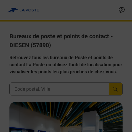
Allez au contenu
Afficher ou masquer la réponse
Afficher ou masquer la réponse
Afficher ou masquer la réponse
Afficher ou masquer la réponse
Afficher ou masquer la réponse
Bureaux de poste et points de contact -
DIESEN (57890)
Retrouvez tous les bureaux de Poste et points de
contact La Poste ou utilisez l'outil de localisation pour
visualiser les points les plus proches de chez vous.
Ville, Département, Code Postal