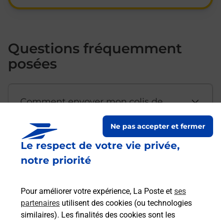
Questions fréquemment
posées
Comment envoyer mon colis de
chez moi ?
Ne pas accepter et fermer
Le respect de votre vie privée,
Est-il possible d’acheter un
notre priorité
emballage directement depuis un
bureau de Poste ?
Pour améliorer votre expérience, La Poste et
ses
partenaires
utilisent des cookies (ou technologies
Comment demander une
similaires). Les finalités des cookies sont les