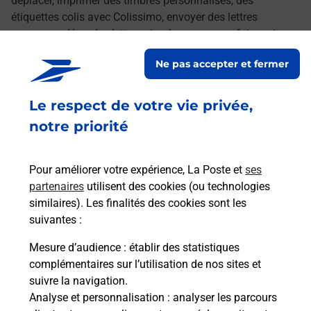
déplacer, imprimer des timbres personnalisés, des
étiquettes colis avec Colissimo, envoyer des lettres
recommandées, des lettres simples ou encore faire suivre
votre courrier à votre nouvelle adresse. Le tout quand vous
Ne pas accepter et fermer
voulez, où vous voulez.
Le respect de votre vie privée,
Découvrez toutes les offres et services en ligne de
La Poste
notre priorité
Pour améliorer votre expérience, La Poste et
ses
partenaires
utilisent des cookies (ou technologies
similaires). Les finalités des cookies sont les
suivantes :
Mesure d’audience
: établir des statistiques
complémentaires sur l’utilisation de nos sites et
suivre la navigation.
Analyse et personnalisation
: analyser les parcours