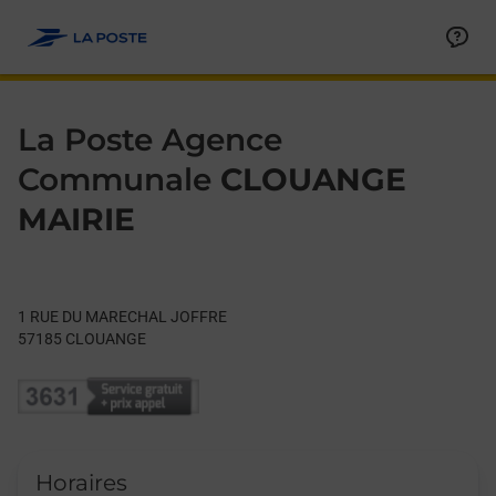
Le lien s'ouvre dans un nouvel onglet
Allez au contenu
Day of the Week
Get directions to La Poste Agence Communale at 1 RUE DU
Hours
La Poste Agence
Communale
CLOUANGE
MAIRIE
1 RUE DU MARECHAL JOFFRE
57185
CLOUANGE
Horaires