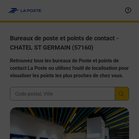
Allez au contenu
Afficher ou masquer la réponse
Afficher ou masquer la réponse
Afficher ou masquer la réponse
Afficher ou masquer la réponse
Afficher ou masquer la réponse
Bureaux de poste et points de contact -
CHATEL ST GERMAIN (57160)
Retrouvez tous les bureaux de Poste et points de
contact La Poste ou utilisez l'outil de localisation pour
visualiser les points les plus proches de chez vous.
Ville, Département, Code Postal