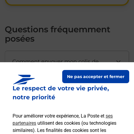
Questions fréquemment
posées
Comment envoyer mon colis de
chez moi ?
Ne pas accepter et fermer
Le respect de votre vie privée,
Est-il possible d’acheter un
notre priorité
emballage directement depuis un
bureau de Poste ?
Pour améliorer votre expérience, La Poste et
ses
partenaires
utilisent des cookies (ou technologies
Comment demander une
similaires). Les finalités des cookies sont les