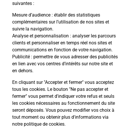
modification de livraison ?
suivantes :
Mesure d’audience
: établir des statistiques
complémentaires sur l’utilisation de nos sites et
Comment La Poste participe-t-elle
suivre la navigation.
à votre sécurité au quotidien ?
Analyse et personnalisation
: analyser les parcours
clients et personnaliser en temps réel nos sites et
communications en fonction de votre navigation.
Puis-je passer mon code de la route
Publicité
: permettre de vous adresser des publicités
avec La Poste et sous quelles
en lien avec vos centres d’intérêts sur notre site et
conditions ?
en dehors.
En cliquant sur "Accepter et fermer" vous acceptez
tous les cookies. Le bouton "Ne pas accepter et
fermer" vous permet d'indiquer votre refus et seuls
Localiser
Liste
Moselle
CHATEL ST GERMAIN
les cookies nécessaires au fonctionnement du site
seront déposés. Vous pouvez modifier vos choix à
tout moment ou obtenir plus d'informations via
notre politique de cookies
.