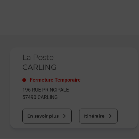
Le lien s'ouvre dans un nouvel onglet
La Poste
CARLING
Fermeture Temporaire
196 RUE PRINCIPALE
57490
CARLING
En savoir plus
Itinéraire