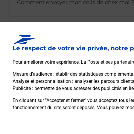
Comment envoyer mon colis de chez moi ?
Est-il possible d’acheter un emballage dir
Le respect de votre vie privée, notre p
Comment demander une modification de li
Pour améliorer votre expérience, La Poste et
ses partenair
Mesure d’audience
: établir des statistiques complémentair
Comment La Poste participe-t-elle à votre 
Analyse et personnalisation
: analyser les parcours client
Publicité
: permettre de vous adresser des publicités en lie
Puis-je passer mon code de la route avec La
En cliquant sur "Accepter et fermer" vous acceptez tous le
fonctionnement du site seront déposés. Vous pouvez modi