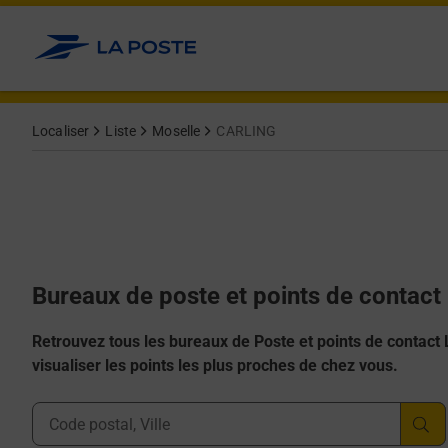
Allez au contenu
Afficher ou masquer la réponse
Afficher ou masquer la réponse
Afficher ou masquer la réponse
Afficher ou masquer la réponse
Afficher ou masquer la réponse
Localiser
Liste
Moselle
CARLING
Bureaux de poste et points de contac
Retrouvez tous les bureaux de Poste et points de contact La
visualiser les points les plus proches de chez vous.
Ville, Département, Code Postal