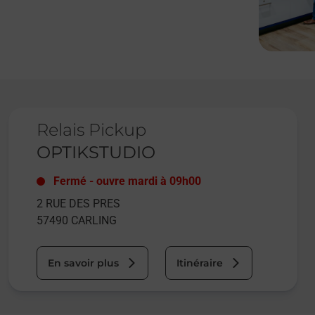
Le lien s'ouvre dans un nouvel onglet
Relais Pickup
OPTIKSTUDIO
Fermé
-
ouvre mardi à
09h00
2 RUE DES PRES
57490
CARLING
En savoir plus
Itinéraire