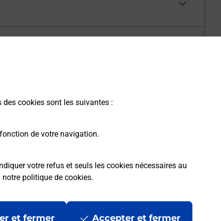
s des cookies sont les suivantes :
fonction de votre navigation.
ndiquer votre refus et seuls les cookies nécessaires au
a
notre politique de cookies
.
er et fermer
Accepter et fermer