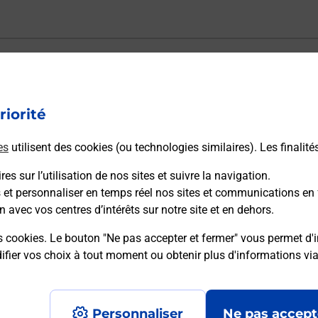
ectement depuis un bureau de Poste ?
riorité
vraison ?
es
utilisent des cookies (ou technologies similaires). Les finalité
es sur l’utilisation de nos sites et suivre la navigation.
sécurité au quotidien ?
s et personnaliser en temps réel nos sites et communications en 
n avec vos centres d’intérêts sur notre site et en dehors.
 Poste et sous quelles conditions ?
s cookies. Le bouton "Ne pas accepter et fermer" vous permet d'i
fier vos choix à tout moment ou obtenir plus d'informations vi
Personnaliser
Ne pas accept