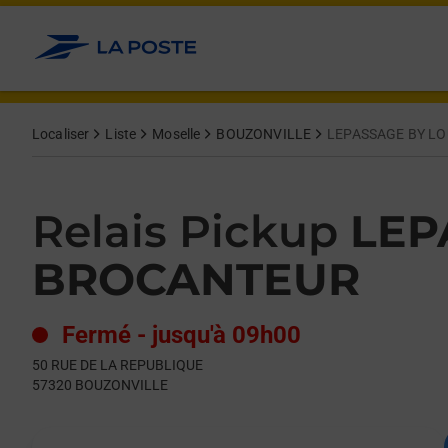
Le lien s'ouvre dans un nouvel onglet
Allez au contenu
Day of the Week
Get directions to Relais Pickup at 50 RUE DE LA REPUBLIQUE
Hours
Localiser
Liste
Moselle
BOUZONVILLE
LEPASSAGE BY LO
Relais Pickup
LEP
BROCANTEUR
Fermé
-
jusqu'à
09h00
50 RUE DE LA REPUBLIQUE
57320
BOUZONVILLE