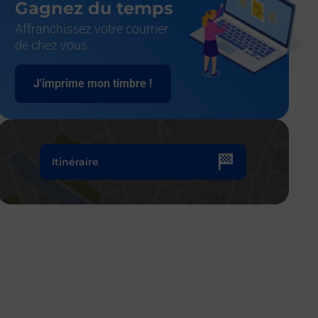
Gagnez du temps
Affranchissez votre courrier
de chez vous
J'imprime mon timbre !
Itinéraire