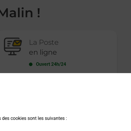
Malin !
La Poste
en ligne
Ouvert 24h/24
En savoir plus
s des cookies sont les suivantes :