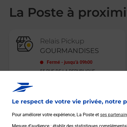
La Poste à proximi
Relais Pickup
GOURMANDISES
Fermé
-
jusqu'à
09h00
55 RUE DE LA REPUBLIQUE
57320
BOUZONVILLE
Le respect de votre vie privée, notre p
En savoir plus
Pour améliorer votre expérience, La Poste et
ses partenair
Mesure d’audience
: établir des statistiques complémentair