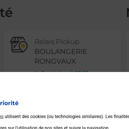
té
Relais Pickup
BOULANGERIE
RONGVAUX
Ouvert
-
jusqu'à
12h00
16 RUE DE SARRELOUIS
57320
BOUZONVILLE
riorité
En savoir plus
es
utilisent des cookies (ou technologies similaires). Les finalité
es sur l’utilisation de nos sites et suivre la navigation.