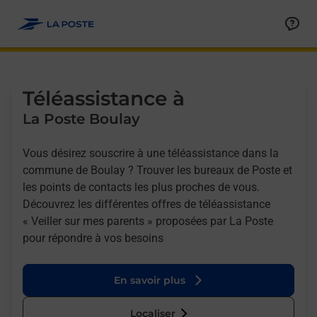
Allez au contenu
Afficher ou masquer la réponse
Afficher ou masquer la réponse
Afficher ou masquer la réponse
Téléassistance à
La Poste Boulay
Vous désirez souscrire à une téléassistance dans la
commune de Boulay ? Trouver les bureaux de Poste et
les points de contacts les plus proches de vous.
Découvrez les différentes offres de téléassistance
« Veiller sur mes parents » proposées par La Poste
pour répondre à vos besoins
En savoir plus
Localiser