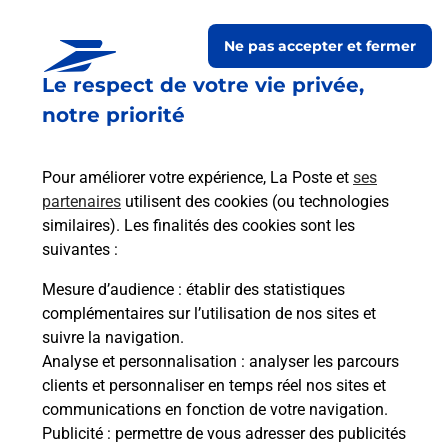
Ne pas accepter et fermer
Le respect de votre vie privée,
Questions fréquemment
notre priorité
posées
Pour améliorer votre expérience, La Poste et
ses
partenaires
utilisent des cookies (ou technologies
La téléassistance classique avec
similaires). Les finalités des cookies sont les
médaillon d’alarme qu’est ce que
suivantes :
c’est ?
Mesure d’audience
: établir des statistiques
complémentaires sur l’utilisation de nos sites et
Comment fonctionne la
suivre la navigation.
téléassistance classique ?
Analyse et personnalisation
: analyser les parcours
clients et personnaliser en temps réel nos sites et
communications en fonction de votre navigation.
Publicité
: permettre de vous adresser des publicités
Comment est installée la