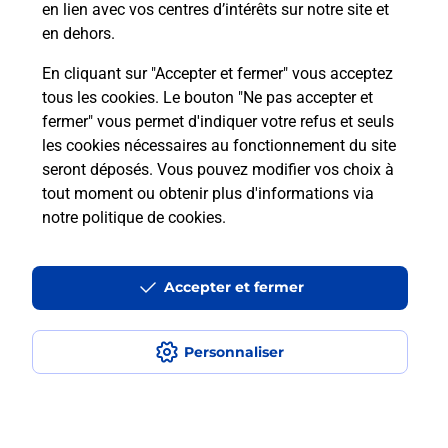
en lien avec vos centres d’intérêts sur notre site et
téléassistance classique ?
en dehors.
En cliquant sur "Accepter et fermer" vous acceptez
tous les cookies. Le bouton "Ne pas accepter et
Localiser
Liste
Liste - téléassistance
fermer" vous permet d'indiquer votre refus et seuls
Moselle - téléassistance
Boulay - téléassistance
les cookies nécessaires au fonctionnement du site
seront déposés. Vous pouvez modifier vos choix à
tout moment ou obtenir plus d'informations via
notre politique de cookies
.
Plan du site
Accessibilité : partiellement conforme
Accepter et fermer
Conditions contractuelles
Personnaliser
Mentions légales
Données personnelles et cookies