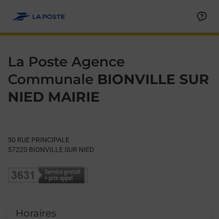
Le lien s'ouvre dans un nouvel onglet
Allez au contenu
Day of the Week
Get directions to La Poste Agence Communale at 50 RUE PRIN
Hours
La Poste Agence
Communale
BIONVILLE SUR
NIED MAIRIE
50 RUE PRINCIPALE
57220
BIONVILLE SUR NIED
Horaires