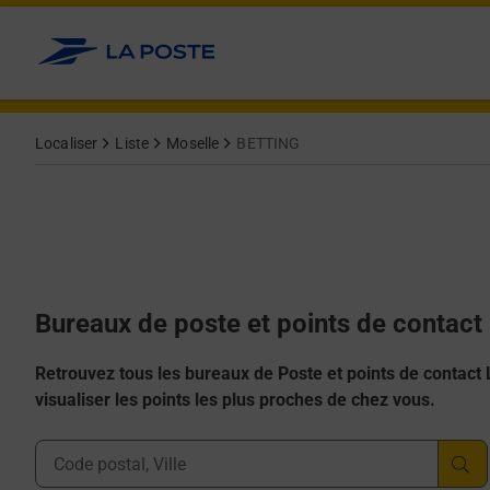
Allez au contenu
Afficher ou masquer la réponse
Afficher ou masquer la réponse
Afficher ou masquer la réponse
Afficher ou masquer la réponse
Afficher ou masquer la réponse
Localiser
Liste
Moselle
BETTING
Bureaux de poste et points de contac
Retrouvez tous les bureaux de Poste et points de contact La
visualiser les points les plus proches de chez vous.
Ville, Département, Code Postal