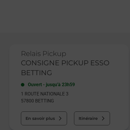
Le lien s'ouvre dans un nouvel onglet
Relais Pickup
CONSIGNE PICKUP ESSO
BETTING
Ouvert
-
jusqu'à
23h59
1 ROUTE NATIONALE 3
57800
BETTING
En savoir plus
Itinéraire