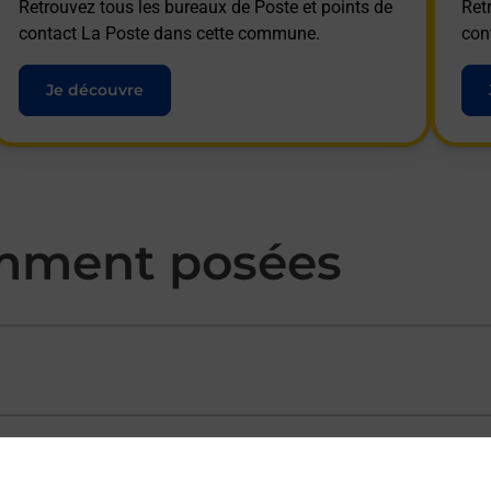
Retrouvez tous les bureaux de Poste et points de
Ret
contact La Poste dans cette commune.
con
Je découvre
mment posées
ectement depuis un bureau de Poste ?