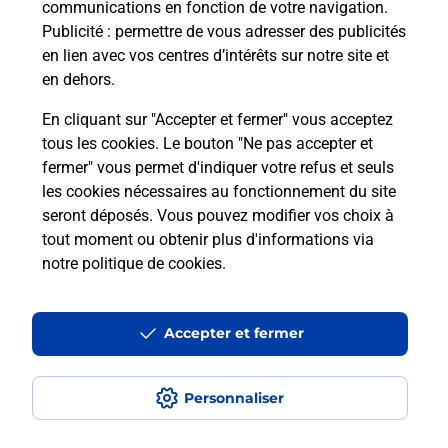
communications en fonction de votre navigation.
Puis-je passer mon code de la route
Publicité
: permettre de vous adresser des publicités
avec La Poste et sous quelles
en lien avec vos centres d’intérêts sur notre site et
conditions ?
en dehors.
En cliquant sur "Accepter et fermer" vous acceptez
tous les cookies. Le bouton "Ne pas accepter et
fermer" vous permet d'indiquer votre refus et seuls
Localiser
Liste
Moselle
BAMBIDERSTROFF
les cookies nécessaires au fonctionnement du site
seront déposés. Vous pouvez modifier vos choix à
tout moment ou obtenir plus d'informations via
notre politique de cookies
.
Plan du site
Accessibilité : partiellement conforme
Accepter et fermer
Conditions contractuelles
Personnaliser
Mentions légales