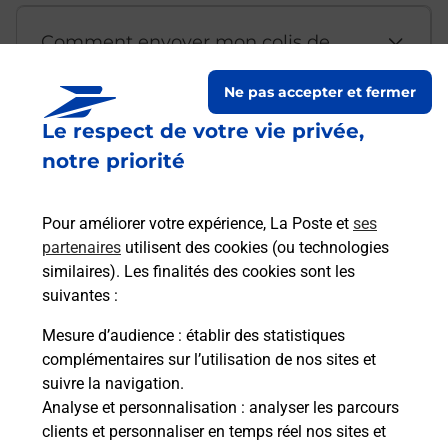
Comment envoyer mon colis de
chez moi ?
Ne pas accepter et fermer
Le respect de votre vie privée,
Est-il possible d’acheter un
notre priorité
emballage directement depuis un
bureau de Poste ?
Pour améliorer votre expérience, La Poste et
ses
partenaires
utilisent des cookies (ou technologies
Comment demander une
similaires). Les finalités des cookies sont les
modification de livraison ?
suivantes :
Mesure d’audience
: établir des statistiques
complémentaires sur l’utilisation de nos sites et
Comment La Poste participe-t-elle
suivre la navigation.
à votre sécurité au quotidien ?
Analyse et personnalisation
: analyser les parcours
clients et personnaliser en temps réel nos sites et