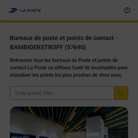
Allez au contenu
Afficher ou masquer la réponse
Afficher ou masquer la réponse
Afficher ou masquer la réponse
Afficher ou masquer la réponse
Afficher ou masquer la réponse
Bureaux de poste et points de contact -
BAMBIDERSTROFF (57690)
Retrouvez tous les bureaux de Poste et points de
contact La Poste ou utilisez l'outil de localisation pour
visualiser les points les plus proches de chez vous.
Ville, Département, Code Postal