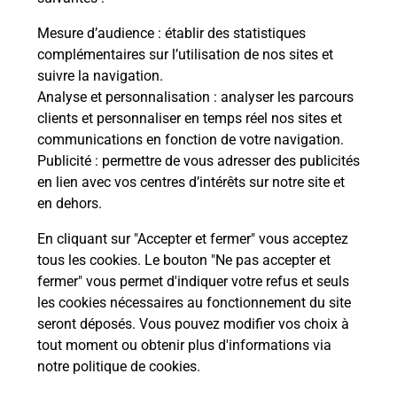
La Poste
Mesure d’audience
: établir des statistiques
en ligne
complémentaires sur l’utilisation de nos sites et
suivre la navigation.
Ouvert 24h/24
Analyse et personnalisation
: analyser les parcours
clients et personnaliser en temps réel nos sites et
En savoir plus
communications en fonction de votre navigation.
Publicité
: permettre de vous adresser des publicités
en lien avec vos centres d’intérêts sur notre site et
Recherchez un autre point de contact
en dehors.
En cliquant sur "Accepter et fermer" vous acceptez
tous les cookies. Le bouton "Ne pas accepter et
Localiser
Liste
Moselle
AUGNY
fermer" vous permet d'indiquer votre refus et seuls
CONSIGNE PRODOR AUGNY
les cookies nécessaires au fonctionnement du site
seront déposés. Vous pouvez modifier vos choix à
tout moment ou obtenir plus d'informations via
notre politique de cookies
.
Plan du site