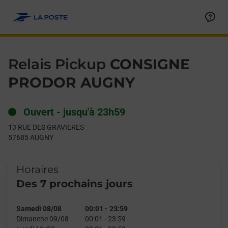
Le lien s'ouvre dans un nouvel onglet
Allez au contenu
Day of the Week
Get directions to Relais Pickup at 13 RUE DES GRAVIERES AUG
Hours
Relais Pickup
CONSIGNE
PRODOR AUGNY
Ouvert
-
jusqu'à
23h59
13 RUE DES GRAVIERES
57685
AUGNY
Horaires
Des 7 prochains jours
Samedi 08/08
00:01
-
23:59
Dimanche 09/08
00:01
-
23:59