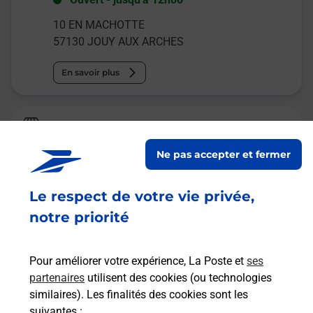
10 EN MACHOTTE
57130
JOUY AUX ARCHES
En savoir plus
Relais Pickup
CONSIGNE CC CRF MOULINS
Ne pas accepter et fermer
Ouvert
-
jusqu'à
20h30
Le respect de votre vie privée,
44 AVENUE JEAN CLAUDE THEOBALD
57160
MOULINS LES METZ
notre priorité
En savoir plus
Pour améliorer votre expérience, La Poste et
ses
partenaires
utilisent des cookies (ou technologies
Malin !
similaires). Les finalités des cookies sont les
suivantes :