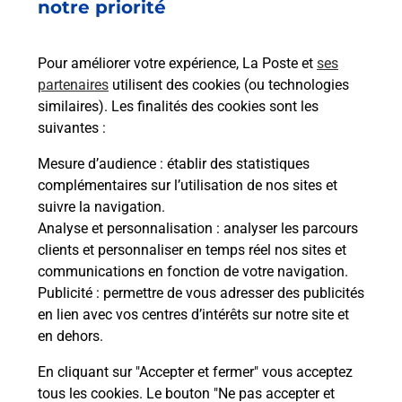
Vous recherchez un smartphone pas cher proche
notre priorité
de chez vous ? Découvrez notre offre de
téléphones mobiles Samsung dans vos bureaux
Pour améliorer votre expérience, La Poste et
ses
de Poste à AUGNY (57685) !
partenaires
utilisent des cookies (ou technologies
similaires). Les finalités des cookies sont les
En savoir plus
suivantes :
En savoir plus
Mesure d’audience
: établir des statistiques
complémentaires sur l’utilisation de nos sites et
Souscrire à la téléassistance
suivre la navigation.
Analyse et personnalisation
: analyser les parcours
Besoin d’un système de téléassistance à l’intérieur
clients et personnaliser en temps réel nos sites et
et/ou à l’extérieur de votre domicile ? Découvrez
communications en fonction de votre navigation.
les offres téléalarme dans votre bureau de Poste à
Publicité
: permettre de vous adresser des publicités
AUGNY.
en lien avec vos centres d’intérêts sur notre site et
en dehors.
En savoir plus
En cliquant sur "Accepter et fermer" vous acceptez
tous les cookies. Le bouton "Ne pas accepter et