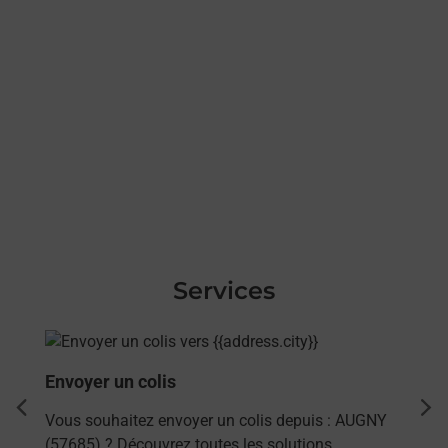
Services
En savoir plus
Envoyer un colis
dent
sui
Vous souhaitez envoyer un colis depuis : AUGNY
(57685) ? Découvrez toutes les solutions