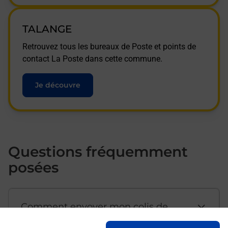
TALANGE
Retrouvez tous les bureaux de Poste et points de
contact La Poste dans cette commune.
Je découvre
Questions fréquemment
posées
Comment envoyer mon colis de
chez moi ?