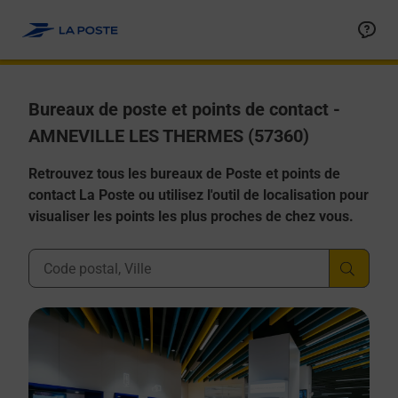
Allez au contenu
Afficher ou masquer la réponse
Afficher ou masquer la réponse
Afficher ou masquer la réponse
Afficher ou masquer la réponse
Afficher ou masquer la réponse
Bureaux de poste et points de contact -
AMNEVILLE LES THERMES (57360)
Retrouvez tous les bureaux de Poste et points de
contact La Poste ou utilisez l'outil de localisation pour
visualiser les points les plus proches de chez vous.
Ville, Département, Code Postal