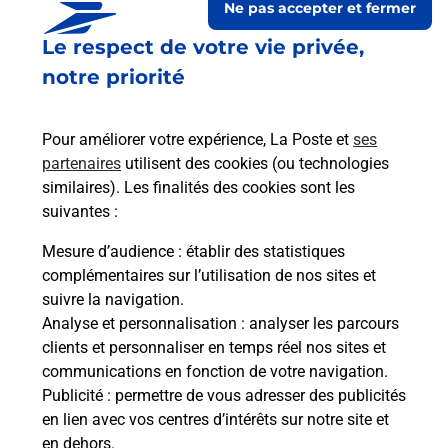
Ne pas accepter et fermer
Le respect de votre vie privée,
Est-il possible d’acheter un
notre priorité
emballage directement depuis un
bureau de Poste ?
Pour améliorer votre expérience, La Poste et
ses
partenaires
utilisent des cookies (ou technologies
Comment demander une
similaires). Les finalités des cookies sont les
modification de livraison ?
suivantes :
Mesure d’audience
: établir des statistiques
complémentaires sur l’utilisation de nos sites et
Comment La Poste participe-t-elle
suivre la navigation.
à votre sécurité au quotidien ?
Analyse et personnalisation
: analyser les parcours
clients et personnaliser en temps réel nos sites et
communications en fonction de votre navigation.
Puis-je passer mon code de la route
Publicité
: permettre de vous adresser des publicités
avec La Poste et sous quelles
en lien avec vos centres d’intérêts sur notre site et
conditions ?
en dehors.