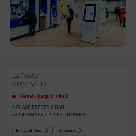
Le lien s'ouvre dans un nouvel onglet
La Poste
AMNEVILLE
Fermé
-
jusqu'à
14h00
6 PLACE FREDERIC RAU
57360
AMNEVILLE LES THERMES
En savoir plus
Itinéraire