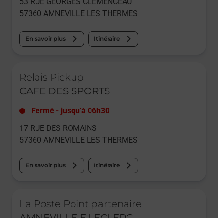
53 RUE GEORGES CLEMENCEAU
57360
AMNEVILLE LES THERMES
En savoir plus
Itinéraire
Le lien s'ouvre dans un nouvel onglet
Relais Pickup
CAFE DES SPORTS
Fermé
-
jusqu'à
06h30
17 RUE DES ROMAINS
57360
AMNEVILLE LES THERMES
En savoir plus
Itinéraire
Le lien s'ouvre dans un nouvel onglet
La Poste Point partenaire
AMNEVILLE E.LECLERC