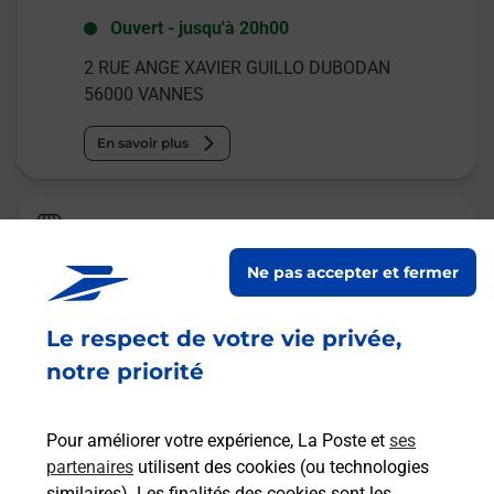
Ouvert
-
jusqu'à
20h00
2 RUE ANGE XAVIER GUILLO DUBODAN
56000
VANNES
En savoir plus
La Poste
VANNES KERCADO
Ne pas accepter et fermer
Fermé
-
ouvre samedi à
09h00
Le respect de votre vie privée,
ZONE COMMERCIALE KERCADO
56000
VANNES
notre priorité
En savoir plus
Pour améliorer votre expérience, La Poste et
ses
partenaires
utilisent des cookies (ou technologies
Malin !
similaires). Les finalités des cookies sont les