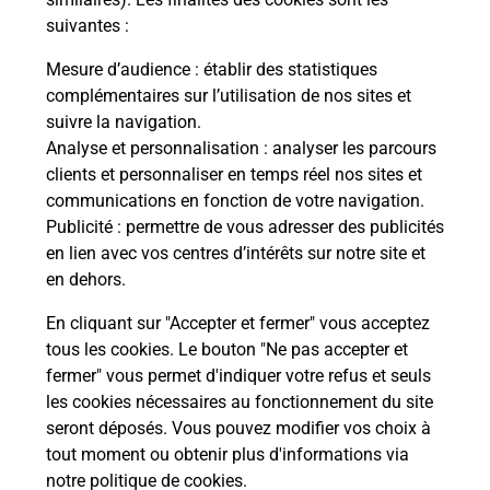
suivantes :
La Poste
Mesure d’audience
: établir des statistiques
en ligne
complémentaires sur l’utilisation de nos sites et
suivre la navigation.
Ouvert 24h/24
Analyse et personnalisation
: analyser les parcours
clients et personnaliser en temps réel nos sites et
En savoir plus
communications en fonction de votre navigation.
Publicité
: permettre de vous adresser des publicités
en lien avec vos centres d’intérêts sur notre site et
Recherchez un autre point de contact
en dehors.
En cliquant sur "Accepter et fermer" vous acceptez
tous les cookies. Le bouton "Ne pas accepter et
Localiser
Liste
Morbihan
VANNES
fermer" vous permet d'indiquer votre refus et seuls
CARREFOUR CITY SCHUMANN
les cookies nécessaires au fonctionnement du site
seront déposés. Vous pouvez modifier vos choix à
tout moment ou obtenir plus d'informations via
notre politique de cookies
.