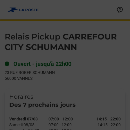
Le lien s'ouvre dans un nouvel onglet
Allez au contenu
Day of the Week
Get directions to Relais Pickup at 23 RUE ROBER SCHUMANN 
Hours
Relais Pickup
CARREFOUR
CITY SCHUMANN
Ouvert
-
jusqu'à
22h00
23 RUE ROBER SCHUMANN
56000
VANNES
Horaires
Des 7 prochains jours
Vendredi 07/08
07:00
-
12:00
14:15
-
22:00
Samedi 08/08
07:00
-
12:00
14:15
-
22:00