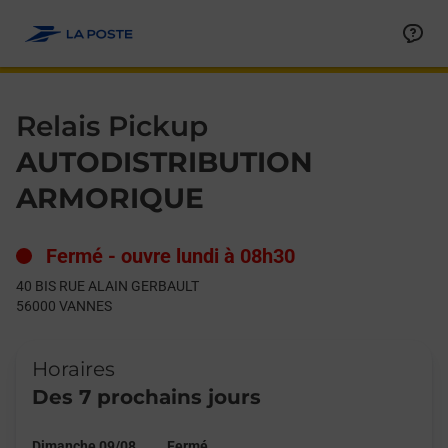
Le lien s'ouvre dans un nouvel onglet
Allez au contenu
Day of the Week
Get directions to Relais Pickup at 40 BIS RUE ALAIN GERBAUL
Hours
Relais Pickup
AUTODISTRIBUTION
ARMORIQUE
Fermé
-
ouvre lundi à
08h30
40 BIS RUE ALAIN GERBAULT
56000
VANNES
Horaires
Des 7 prochains jours
Dimanche 09/08
Fermé