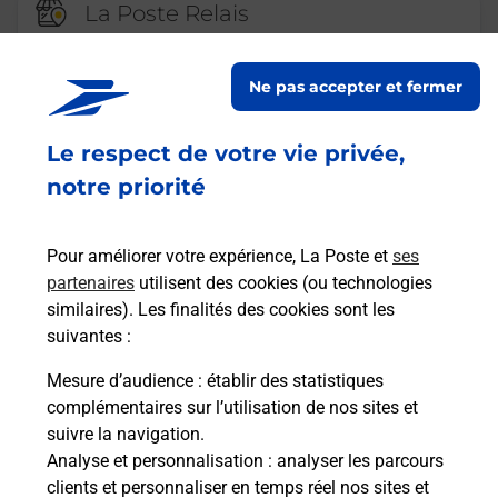
La Poste Relais
VANNES BEAUPRE CARREFOUR
EXPRESS
Ne pas accepter et fermer
Fermé
-
ouvre lundi à
08h00
Le respect de votre vie privée,
4 GIRATOIRE GERMAINE DE STAEL
56000
VANNES
notre priorité
En savoir plus
Pour améliorer votre expérience, La Poste et
ses
partenaires
utilisent des cookies (ou technologies
Malin !
similaires). Les finalités des cookies sont les
suivantes :
La Poste
Mesure d’audience
: établir des statistiques
en ligne
complémentaires sur l’utilisation de nos sites et
suivre la navigation.
Ouvert 24h/24
Analyse et personnalisation
: analyser les parcours
clients et personnaliser en temps réel nos sites et
En savoir plus