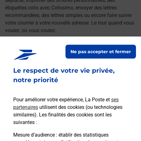
déplacer, imprimer des timbres personnalisés, des
étiquettes colis avec Colissimo, envoyer des lettres
recommandées, des lettres simples ou encore faire suivre
votre courrier à votre nouvelle adresse. Le tout quand vous
voulez, où vous voulez.
Découvrez toutes les offres et services en ligne de
Ne pas accepter et fermer
La Poste
Le respect de votre vie privée,
notre priorité
Pour améliorer votre expérience, La Poste et
ses
partenaires
utilisent des cookies (ou technologies
similaires). Les finalités des cookies sont les
suivantes :
Mesure d’audience
: établir des statistiques