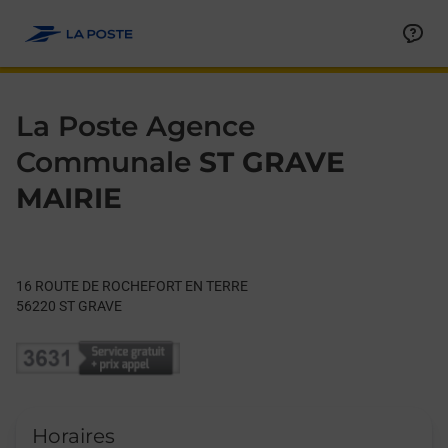
Le lien s'ouvre dans un nouvel onglet
Allez au contenu
Day of the Week
Get directions to La Poste Agence Communale at 16 ROUTE 
Hours
La Poste Agence
Communale
ST GRAVE
MAIRIE
16 ROUTE DE ROCHEFORT EN TERRE
56220
ST GRAVE
Horaires