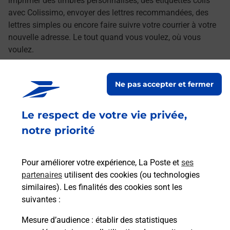
imprimer des timbres personnalisés, des étiquettes colis
avec Colissimo, envoyer des lettres recommandées, des
lettres simples ou encore faire suivre votre courrier à votre
nouvelle adresse. Le tout quand vous voulez, où vous
voulez.
Découvrez toutes les offres et services en ligne de
Ne pas accepter et fermer
La Poste
Le respect de votre vie privée,
notre priorité
Pour améliorer votre expérience, La Poste et
ses
partenaires
utilisent des cookies (ou technologies
similaires). Les finalités des cookies sont les
suivantes :
Mesure d’audience
: établir des statistiques