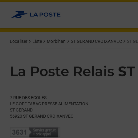
Le lien s'ouvre dans un nouvel onglet
Allez au contenu
Day of the Week
Get directions to La Poste Relais at 7 RUE DES ECOLES ST G
Hours
Localiser
Liste
Morbihan
ST GERAND CROIXANVEC
ST G
La Poste Relais
ST
7 RUE DES ECOLES
LE GOFF TABAC PRESSE ALIMENTATION
ST GERAND
56920
ST GERAND CROIXANVEC