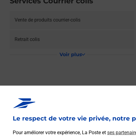
Services Courrier colis
Vente de produits courrier-colis
Retrait colis
Voir plus
La Poste Relais 
Le respect de votre vie privée, notre p
Votre point de contact La Poste Relais ST GERAND ALIM
CROIXANVEC pour répondre à vos besoins d'affranchissemen
Pour améliorer votre expérience, La Poste et
ses partenair