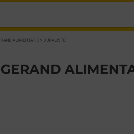
ERAND CROIXANVEC,
ERAND ALIMENTATION BURALISTE
 GERAND ALIMENTA