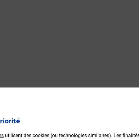
ST GERAND ALIMENT
riorité
ENTATION BURALISTE vous accueille à ST GERAND
t Courrier-Colis.
es
utilisent des cookies (ou technologies similaires). Les finalité