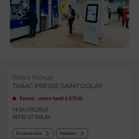
Le lien s'ouvre dans un nouvel onglet
Relais Pickup
TABAC PRESSE SAINT DOLAY
Fermé
-
ouvre lundi à
07h30
14 DU CREZELO
56130
ST DOLAY
En savoir plus
Itinéraire