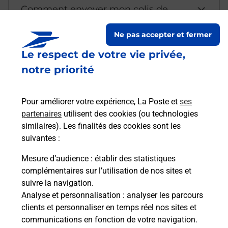
Comment envoyer mon colis de
chez moi ?
Ne pas accepter et fermer
Le respect de votre vie privée,
Est-il possible d’acheter un
notre priorité
emballage directement depuis un
bureau de Poste ?
Pour améliorer votre expérience, La Poste et
ses
partenaires
utilisent des cookies (ou technologies
Comment demander une
similaires). Les finalités des cookies sont les
modification de livraison ?
suivantes :
Mesure d’audience
: établir des statistiques
complémentaires sur l’utilisation de nos sites et
Comment La Poste participe-t-elle
suivre la navigation.
à votre sécurité au quotidien ?
Analyse et personnalisation
: analyser les parcours
clients et personnaliser en temps réel nos sites et
communications en fonction de votre navigation.