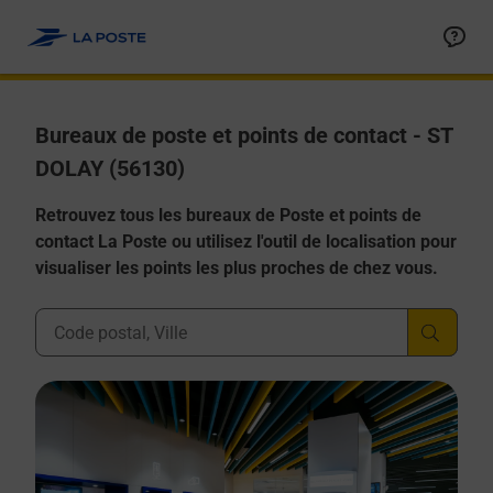
Allez au contenu
Afficher ou masquer la réponse
Afficher ou masquer la réponse
Afficher ou masquer la réponse
Afficher ou masquer la réponse
Afficher ou masquer la réponse
Bureaux de poste et points de contact - ST
DOLAY (56130)
Retrouvez tous les bureaux de Poste et points de
contact La Poste ou utilisez l'outil de localisation pour
visualiser les points les plus proches de chez vous.
Ville, Département, Code Postal