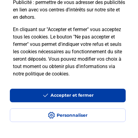
Puis-je passer mon code de la route
Publicité
: permettre de vous adresser des publicités
avec La Poste et sous quelles
en lien avec vos centres d’intérêts sur notre site et
conditions ?
en dehors.
En cliquant sur "Accepter et fermer" vous acceptez
tous les cookies. Le bouton "Ne pas accepter et
fermer" vous permet d'indiquer votre refus et seuls
Localiser
Liste
Morbihan
ST DOLAY
les cookies nécessaires au fonctionnement du site
seront déposés. Vous pouvez modifier vos choix à
tout moment ou obtenir plus d'informations via
notre politique de cookies
.
Plan du site
Accessibilité : partiellement conforme
Accepter et fermer
Conditions contractuelles
Personnaliser
Mentions légales
Données personnelles et cookies