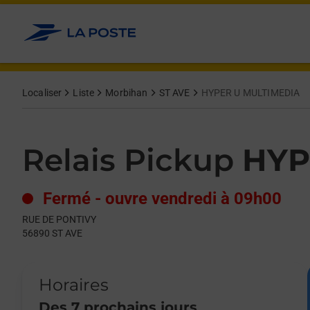
Le lien s'ouvre dans un nouvel onglet
Allez au contenu
Day of the Week
Get directions to Relais Pickup at RUE DE PONTIVY ST AVE,
Hours
Localiser
Liste
Morbihan
ST AVE
HYPER U MULTIMEDIA
Relais Pickup
HYP
Fermé
-
ouvre vendredi à
09h00
RUE DE PONTIVY
56890
ST AVE
Horaires
Des 7 prochains jours