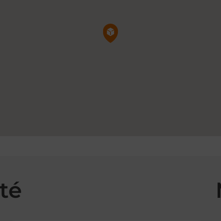
Pin de la carte
té