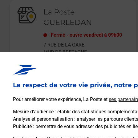
La Poste
GUERLEDAN
Fermé
-
ouvre vendredi à
09h00
7 RUE DE LA GARE
MUR DE BRETAGNE
22530
GUERLEDAN
Le respect de votre vie privée, notre p
En savoir plus
Pour améliorer votre expérience, La Poste et
ses partenair
Mesure d’audience
: établir des statistiques complémentair
Analyse et personnalisation
: analyser les parcours client
Publicité
: permettre de vous adresser des publicités en lie