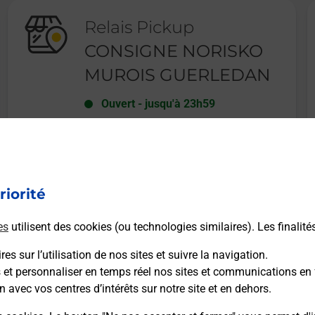
Relais Pickup
CONSIGNE NORISKO
MUROIS GUERLEDAN
Ouvert
-
jusqu'à
23h59
11 ZONE ARTISANALE DE TOUL
HOUZE
22530
GUERLEDAN
riorité
En savoir plus
es
utilisent des cookies (ou technologies similaires). Les finalité
es sur l’utilisation de nos sites et suivre la navigation.
s et personnaliser en temps réel nos sites et communications en 
n avec vos centres d’intérêts sur notre site et en dehors.
Recherchez un autre point de contact