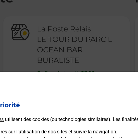
La Poste Relais
LE TOUR DU PARC L
OCEAN BAR
BURALISTE
Ouvert
-
jusqu'à
20h00
10 RUE DE LA MAIRIE
56370
LE TOUR DU PARC
riorité
En savoir plus
es
utilisent des cookies (ou technologies similaires). Les finalité
es sur l’utilisation de nos sites et suivre la navigation.