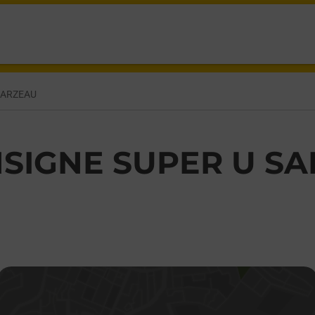
RZEAU,
SARZEAU
SIGNE SUPER U S