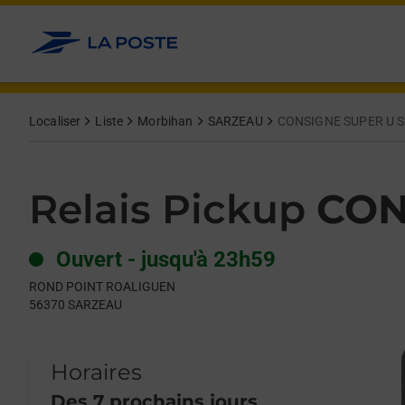
Le lien s'ouvre dans un nouvel onglet
Allez au contenu
Day of the Week
Get directions to Relais Pickup at ROND POINT ROALIGUEN SA
Hours
Localiser
Liste
Morbihan
SARZEAU
CONSIGNE SUPER U 
Relais Pickup
CON
Ouvert
-
jusqu'à
23h59
ROND POINT ROALIGUEN
56370
SARZEAU
Horaires
Des 7 prochains jours