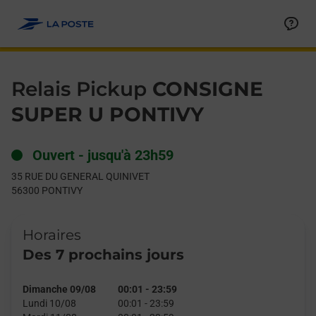
Le lien s'ouvre dans un nouvel onglet
Allez au contenu
Day of the Week
Get directions to Relais Pickup at 35 RUE DU GENERAL QUINIV
Hours
Relais Pickup
CONSIGNE
SUPER U PONTIVY
Ouvert
-
jusqu'à
23h59
35 RUE DU GENERAL QUINIVET
56300
PONTIVY
Horaires
Des 7 prochains jours
Dimanche 09/08
00:01
-
23:59
Lundi 10/08
00:01
-
23:59