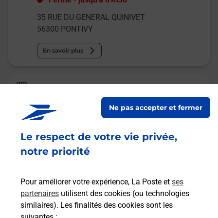
35 RUE DU GENERAL QUINIVET
56300
PONTIVY
En savoir plus
La Poste
PONTIVY
Ne pas accepter et fermer
Fermé
-
ouvre lundi à
09h00
Le respect de votre vie privée,
8 RUE FRIEDLAND
56300
PONTIVY
notre priorité
En savoir plus
Pour améliorer votre expérience, La Poste et
ses
partenaires
utilisent des cookies (ou technologies
Malin !
similaires). Les finalités des cookies sont les
suivantes :