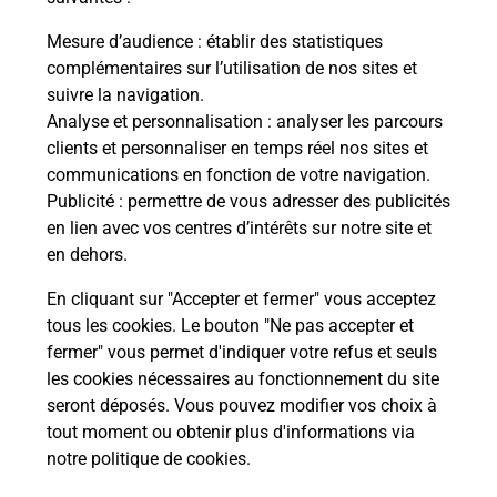
La Poste
Mesure d’audience
: établir des statistiques
en ligne
complémentaires sur l’utilisation de nos sites et
suivre la navigation.
Ouvert 24h/24
Analyse et personnalisation
: analyser les parcours
clients et personnaliser en temps réel nos sites et
En savoir plus
communications en fonction de votre navigation.
Publicité
: permettre de vous adresser des publicités
en lien avec vos centres d’intérêts sur notre site et
Recherchez un autre point de contact
en dehors.
En cliquant sur "Accepter et fermer" vous acceptez
tous les cookies. Le bouton "Ne pas accepter et
Localiser
Liste
Morbihan
PONTIVY
fermer" vous permet d'indiquer votre refus et seuls
CONSIGNE SUPER U PONTIVY
les cookies nécessaires au fonctionnement du site
seront déposés. Vous pouvez modifier vos choix à
tout moment ou obtenir plus d'informations via
notre politique de cookies
.
Plan du site