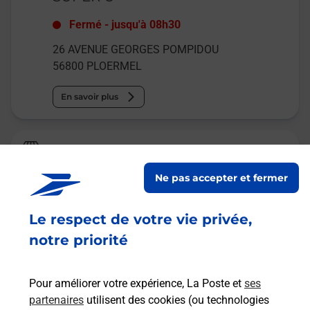
Fermé
-
jusqu'à
08h30
26 AVENUE GEORGES POMPIDOU
56800
PLOERMEL
En savoir plus
La Poste
PLOERMEL
Ne pas accepter et fermer
Fermé
-
jusqu'à
09h00
Le respect de votre vie privée,
PLACE SENECHAL PERRET
56800
PLOERMEL
notre priorité
En savoir plus
Pour améliorer votre expérience, La Poste et
ses
partenaires
utilisent des cookies (ou technologies