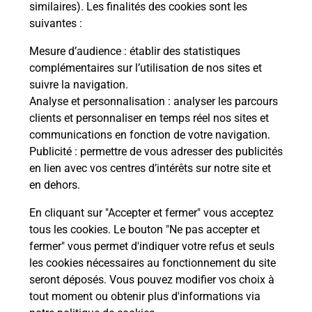
Malin !
similaires). Les finalités des cookies sont les
suivantes :
La Poste
Mesure d’audience
: établir des statistiques
en ligne
complémentaires sur l’utilisation de nos sites et
suivre la navigation.
Ouvert 24h/24
Analyse et personnalisation
: analyser les parcours
clients et personnaliser en temps réel nos sites et
En savoir plus
communications en fonction de votre navigation.
Publicité
: permettre de vous adresser des publicités
en lien avec vos centres d’intérêts sur notre site et
Recherchez un autre point de contact
en dehors.
En cliquant sur "Accepter et fermer" vous acceptez
tous les cookies. Le bouton "Ne pas accepter et
Localiser
Liste
Morbihan
PLOERMEL
fermer" vous permet d'indiquer votre refus et seuls
CONSIGNE PICKUP SUPER U PLOERMEL
les cookies nécessaires au fonctionnement du site
seront déposés. Vous pouvez modifier vos choix à
tout moment ou obtenir plus d'informations via