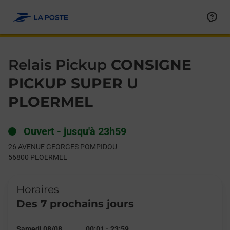
Le lien s'ouvre dans un nouvel onglet
Allez au contenu
Day of the Week
Get directions to Relais Pickup at 26 AVENUE GEORGES POM
Hours
Relais Pickup
CONSIGNE
PICKUP SUPER U
PLOERMEL
Ouvert
-
jusqu'à
23h59
26 AVENUE GEORGES POMPIDOU
56800
PLOERMEL
Horaires
Des 7 prochains jours
Samedi 08/08
00:01
-
23:59