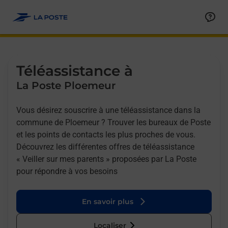
Allez au contenu
Afficher ou masquer la réponse
Afficher ou masquer la réponse
Afficher ou masquer la réponse
Téléassistance à
La Poste Ploemeur
Vous désirez souscrire à une téléassistance dans la
commune de Ploemeur ? Trouver les bureaux de Poste
et les points de contacts les plus proches de vous.
Découvrez les différentes offres de téléassistance
« Veiller sur mes parents » proposées par La Poste
pour répondre à vos besoins
En savoir plus
Localiser