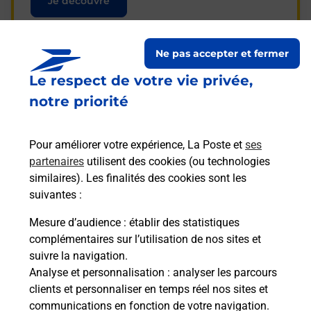
Je découvre
Ne pas accepter et fermer
Le respect de votre vie privée,
Questions fréquemment
notre priorité
posées
Pour améliorer votre expérience, La Poste et
ses
partenaires
utilisent des cookies (ou technologies
La téléassistance classique avec
similaires). Les finalités des cookies sont les
médaillon d’alarme qu’est ce que
suivantes :
c’est ?
Mesure d’audience
: établir des statistiques
complémentaires sur l’utilisation de nos sites et
Comment fonctionne la
suivre la navigation.
téléassistance classique ?
Analyse et personnalisation
: analyser les parcours
clients et personnaliser en temps réel nos sites et
communications en fonction de votre navigation.