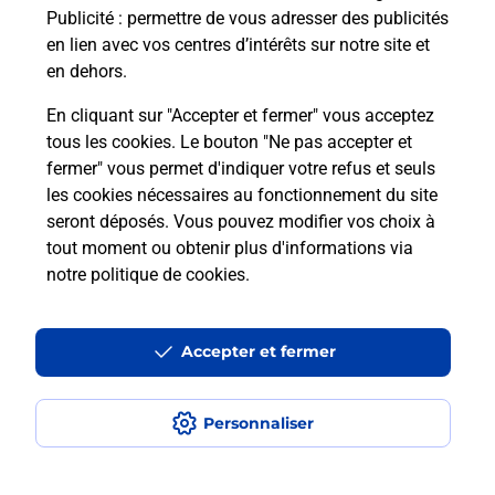
Publicité
: permettre de vous adresser des publicités
Comment est installée la
en lien avec vos centres d’intérêts sur notre site et
téléassistance classique ?
en dehors.
En cliquant sur "Accepter et fermer" vous acceptez
tous les cookies. Le bouton "Ne pas accepter et
Localiser
Liste
Liste - téléassistance
fermer" vous permet d'indiquer votre refus et seuls
Morbihan - téléassistance
Ploemeur - téléassistance
les cookies nécessaires au fonctionnement du site
seront déposés. Vous pouvez modifier vos choix à
tout moment ou obtenir plus d'informations via
notre politique de cookies
.
Plan du site
Accessibilité : partiellement conforme
Accepter et fermer
Conditions contractuelles
Personnaliser
Mentions légales