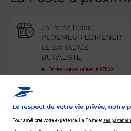
La Poste Relais
PLOEMEUR LOMENER
LE BARADOZ
BURALISTE
Fermé
-
ouvre samedi à
07h00
4 PLACE GUSTAVE LE FLOCH
LE BARADOZ
56270
PLOEMEUR
Le respect de votre vie privée, notre p
En savoir plus
Pour améliorer votre expérience, La Poste et
ses partenair