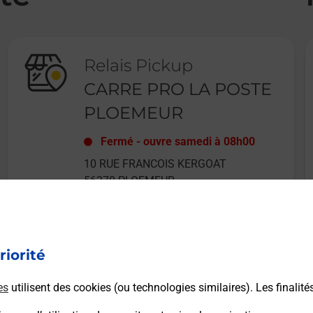
Relais Pickup
CARRE PRO LA POSTE
PLOEMEUR
Fermé
-
ouvre samedi à
08h00
10 RUE FRANCOIS KERGOAT
56270
PLOEMEUR
riorité
En savoir plus
es
utilisent des cookies (ou technologies similaires). Les finalité