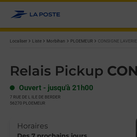
Le lien s'ouvre dans un nouvel onglet
Allez au contenu
Day of the Week
Get directions to Relais Pickup at 7 RUE DE L ILE DE BERDER 
Hours
Localiser
Liste
Morbihan
PLOEMEUR
CONSIGNE LAVERIE
Relais Pickup
CON
Ouvert
-
jusqu'à
21h00
7 RUE DE L ILE DE BERDER
56270
PLOEMEUR
Horaires
Des 7 prochains jours