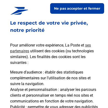
Ne pas accepter et fermer
Fermé
-
ouvre mardi à
09h00
RUE DU VERGER
Le respect de votre vie privée,
RESIDENCE VILLANOVA
56890
PLESCOP
notre priorité
En savoir plus
Pour améliorer votre expérience, La Poste et
ses
partenaires
utilisent des cookies (ou technologies
Malin !
similaires). Les finalités des cookies sont les
suivantes :
La Poste
Mesure d’audience
: établir des statistiques
en ligne
complémentaires sur l’utilisation de nos sites et
suivre la navigation.
Ouvert 24h/24
Analyse et personnalisation
: analyser les parcours
clients et personnaliser en temps réel nos sites et
En savoir plus
communications en fonction de votre navigation.
Publicité
: permettre de vous adresser des publicités