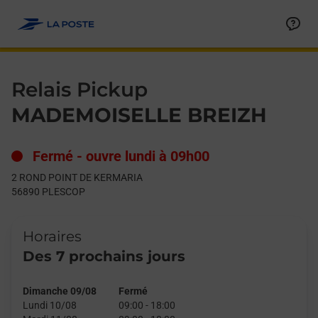
Le lien s'ouvre dans un nouvel onglet
Allez au contenu
Day of the Week
Get directions to Relais Pickup at 2 ROND POINT DE KERMARI
Hours
Relais Pickup
MADEMOISELLE BREIZH
Fermé
-
ouvre lundi à
09h00
2 ROND POINT DE KERMARIA
56890
PLESCOP
Horaires
Des 7 prochains jours
Dimanche 09/08
Fermé
Lundi 10/08
09:00
-
18:00