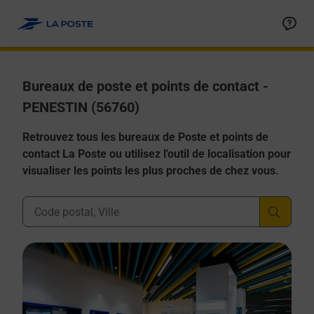
Allez au contenu
Afficher ou masquer la réponse
Afficher ou masquer la réponse
Afficher ou masquer la réponse
Afficher ou masquer la réponse
Afficher ou masquer la réponse
Bureaux de poste et points de contact -
PENESTIN (56760)
Retrouvez tous les bureaux de Poste et points de
contact La Poste ou utilisez l'outil de localisation pour
visualiser les points les plus proches de chez vous.
Ville, Département, Code Postal