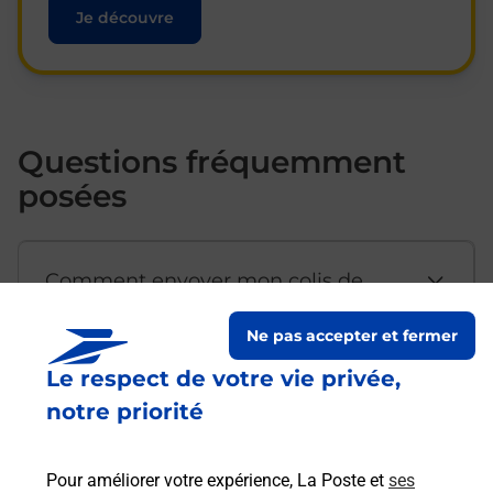
Je découvre
Questions fréquemment
posées
Comment envoyer mon colis de
chez moi ?
Ne pas accepter et fermer
Le respect de votre vie privée,
Est-il possible d’acheter un
notre priorité
emballage directement depuis un
bureau de Poste ?
Pour améliorer votre expérience, La Poste et
ses