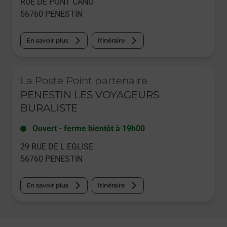
RUE DE PONT CANO
56760
PENESTIN
En savoir plus
Itinéraire
Le lien s'ouvre dans un nouvel onglet
La Poste Point partenaire
PENESTIN LES VOYAGEURS
BURALISTE
Ouvert
-
ferme bientôt à
19h00
29 RUE DE L EGLISE
56760
PENESTIN
En savoir plus
Itinéraire