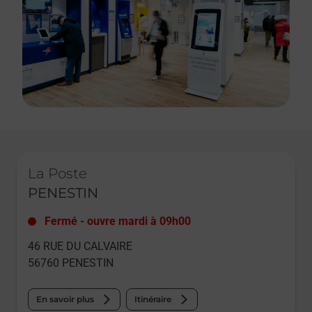
Le lien s'ouvre dans un nouvel onglet
La Poste
PENESTIN
Fermé
-
ouvre mardi à
09h00
46 RUE DU CALVAIRE
56760
PENESTIN
En savoir plus
Itinéraire