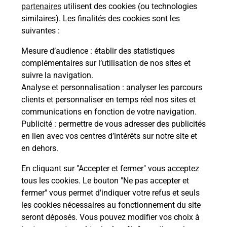
partenaires
utilisent des cookies (ou technologies
Comment demander une
similaires). Les finalités des cookies sont les
modification de livraison ?
suivantes :
Mesure d’audience
: établir des statistiques
complémentaires sur l’utilisation de nos sites et
Comment La Poste participe-t-elle
suivre la navigation.
à votre sécurité au quotidien ?
Analyse et personnalisation
: analyser les parcours
clients et personnaliser en temps réel nos sites et
communications en fonction de votre navigation.
Puis-je passer mon code de la route
Publicité
: permettre de vous adresser des publicités
avec La Poste et sous quelles
en lien avec vos centres d’intérêts sur notre site et
conditions ?
en dehors.
En cliquant sur "Accepter et fermer" vous acceptez
tous les cookies. Le bouton "Ne pas accepter et
fermer" vous permet d'indiquer votre refus et seuls
Localiser
Liste
Morbihan
PENESTIN
les cookies nécessaires au fonctionnement du site
seront déposés. Vous pouvez modifier vos choix à