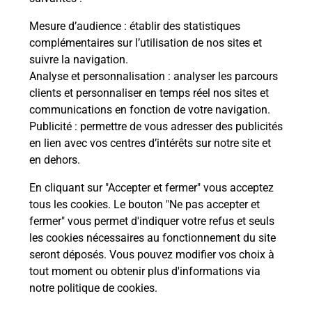
La Poste
Mesure d’audience
: établir des statistiques
en ligne
complémentaires sur l’utilisation de nos sites et
suivre la navigation.
Ouvert 24h/24
Analyse et personnalisation
: analyser les parcours
clients et personnaliser en temps réel nos sites et
En savoir plus
communications en fonction de votre navigation.
Publicité
: permettre de vous adresser des publicités
en lien avec vos centres d’intérêts sur notre site et
Recherchez un autre point de contact
en dehors.
En cliquant sur "Accepter et fermer" vous acceptez
tous les cookies. Le bouton "Ne pas accepter et
Localiser
Liste
Morbihan
NIVILLAC
fermer" vous permet d'indiquer votre refus et seuls
CONSIGNE PICKUP NETTO NIVILLAC
les cookies nécessaires au fonctionnement du site
seront déposés. Vous pouvez modifier vos choix à
tout moment ou obtenir plus d'informations via
notre politique de cookies
.
Plan du site