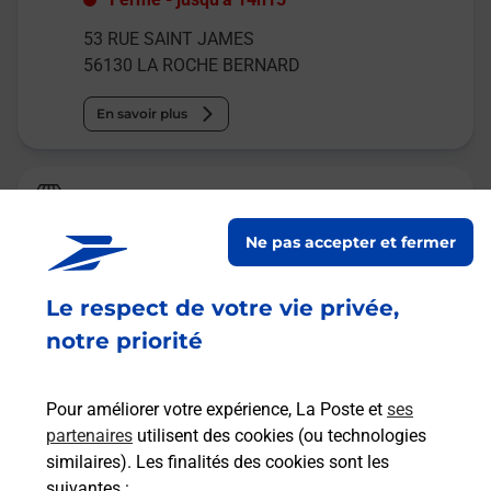
53 RUE SAINT JAMES
56130
LA ROCHE BERNARD
En savoir plus
La Poste
LA ROCHE BERNARD
Ne pas accepter et fermer
Fermé
-
jusqu'à
14h00
Le respect de votre vie privée,
RUE DU VALLON SAINT JULIEN
56130
LA ROCHE BERNARD
notre priorité
En savoir plus
Pour améliorer votre expérience, La Poste et
ses
partenaires
utilisent des cookies (ou technologies
Malin !
similaires). Les finalités des cookies sont les
suivantes :