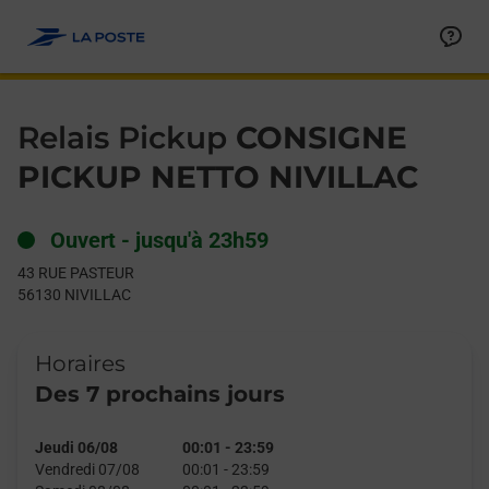
Le lien s'ouvre dans un nouvel onglet
Allez au contenu
Day of the Week
Get directions to Relais Pickup at 43 RUE PASTEUR NIVILLAC,
Hours
Relais Pickup
CONSIGNE
PICKUP NETTO NIVILLAC
Ouvert
-
jusqu'à
23h59
43 RUE PASTEUR
56130
NIVILLAC
Horaires
Des 7 prochains jours
Jeudi 06/08
00:01
-
23:59
Vendredi 07/08
00:01
-
23:59