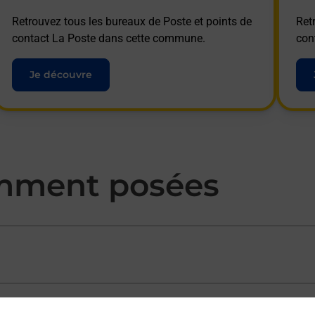
Retrouvez tous les bureaux de Poste et points de
Ret
contact La Poste dans cette commune.
con
Je découvre
mment posées
ectement depuis un bureau de Poste ?