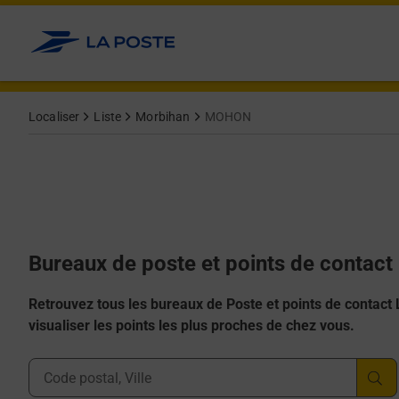
Allez au contenu
Afficher ou masquer la réponse
Afficher ou masquer la réponse
Afficher ou masquer la réponse
Afficher ou masquer la réponse
Afficher ou masquer la réponse
Localiser
Liste
Morbihan
MOHON
Bureaux de poste et points de contac
Retrouvez tous les bureaux de Poste et points de contact La
visualiser les points les plus proches de chez vous.
Ville, Département, Code Postal