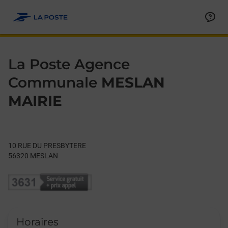
Le lien s'ouvre dans un nouvel onglet
Allez au contenu
Day of the Week
Get directions to La Poste Agence Communale at 10 RUE DU
Hours
La Poste Agence
Communale
MESLAN
MAIRIE
10 RUE DU PRESBYTERE
56320
MESLAN
Horaires