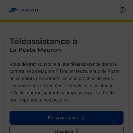
Allez au contenu
Afficher ou masquer la réponse
Afficher ou masquer la réponse
Afficher ou masquer la réponse
Téléassistance à
La Poste Mauron
Vous désirez souscrire à une téléassistance dans la
commune de Mauron ? Trouver les bureaux de Poste
et les points de contacts les plus proches de vous.
Découvrez les différentes offres de téléassistance
« Veiller sur mes parents » proposées par La Poste
pour répondre à vos besoins
En savoir plus
Localiser