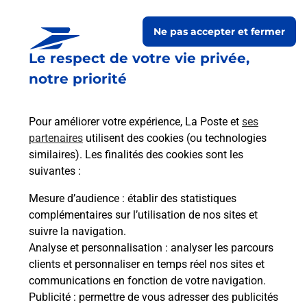
Ne pas accepter et fermer
Le respect de votre vie privée,
Questions fréquemment
notre priorité
posées
Pour améliorer votre expérience, La Poste et
ses
partenaires
utilisent des cookies (ou technologies
La téléassistance classique avec
similaires). Les finalités des cookies sont les
médaillon d’alarme qu’est ce que
suivantes :
c’est ?
Mesure d’audience
: établir des statistiques
complémentaires sur l’utilisation de nos sites et
Comment fonctionne la
suivre la navigation.
téléassistance classique ?
Analyse et personnalisation
: analyser les parcours
clients et personnaliser en temps réel nos sites et
communications en fonction de votre navigation.
Publicité
: permettre de vous adresser des publicités
Comment est installée la