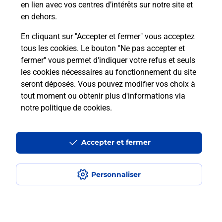
en lien avec vos centres d’intérêts sur notre site et
téléassistance classique ?
en dehors.
En cliquant sur "Accepter et fermer" vous acceptez
tous les cookies. Le bouton "Ne pas accepter et
Localiser
Liste
Liste - téléassistance
fermer" vous permet d'indiquer votre refus et seuls
Morbihan - téléassistance
Mauron - téléassistance
les cookies nécessaires au fonctionnement du site
seront déposés. Vous pouvez modifier vos choix à
tout moment ou obtenir plus d'informations via
notre politique de cookies
.
Plan du site
Accessibilité : partiellement conforme
Accepter et fermer
Conditions contractuelles
Personnaliser
Mentions légales
Données personnelles et cookies