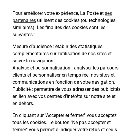
56430
MAURON
Pour améliorer votre expérience, La Poste et
ses
En savoir plus
partenaires
utilisent des cookies (ou technologies
similaires). Les finalités des cookies sont les
Malin !
suivantes :
Mesure d’audience
: établir des statistiques
La Poste
complémentaires sur l’utilisation de nos sites et
en ligne
suivre la navigation.
Analyse et personnalisation
: analyser les parcours
Ouvert 24h/24
clients et personnaliser en temps réel nos sites et
communications en fonction de votre navigation.
En savoir plus
Publicité
: permettre de vous adresser des publicités
en lien avec vos centres d’intérêts sur notre site et
en dehors.
Recherchez un autre point de contact
En cliquant sur "Accepter et fermer" vous acceptez
tous les cookies. Le bouton "Ne pas accepter et
fermer" vous permet d'indiquer votre refus et seuls