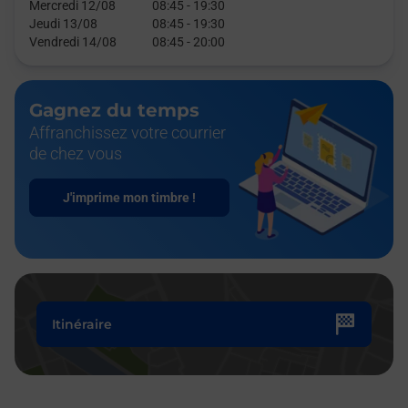
Mercredi 12/08
08:45
-
19:30
Jeudi 13/08
08:45
-
19:30
Vendredi 14/08
08:45
-
20:00
Gagnez du temps
Affranchissez votre courrier
de chez vous
J'imprime mon timbre !
Itinéraire