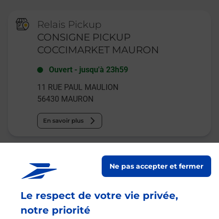
Relais Pickup
CONSIGNE PICKUP
COCCIMARKET MAURON
Ouvert
-
jusqu'à
23h59
11 RUE PAUL MAULION
56430
MAURON
En savoir plus
La Poste
Ne pas accepter et fermer
MAURON
Fermé
-
jusqu'à
09h00
Le respect de votre vie privée,
9 PLACE HENRI THEBAULT
notre priorité