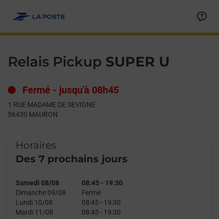
Le lien s'ouvre dans un nouvel onglet
Allez au contenu
Day of the Week
Get directions to Relais Pickup at 1 RUE MADAME DE SEVIGN
Hours
Relais Pickup
SUPER U
Fermé
-
jusqu'à
08h45
1 RUE MADAME DE SEVIGNE
56430
MAURON
Horaires
Des 7 prochains jours
Samedi 08/08
08:45
-
19:30
Dimanche 09/08
Fermé
Lundi 10/08
08:45
-
19:30
Mardi 11/08
08:45
-
19:30