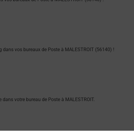
ng dans vos bureaux de Poste à MALESTROIT (56140) !
larme dans votre bureau de Poste à MALESTROIT.