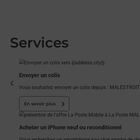
Services
En savoir plus
Envoyer un colis
cédent
Vous souhaitez envoyer un colis depuis : MALESTROIT 
En savoir plus
En savoir plus
Acheter un iPhone neuf ou reconditionné
Vous recherchez un smartphone pas cher proche de ch