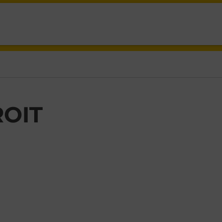
IT,
OIT