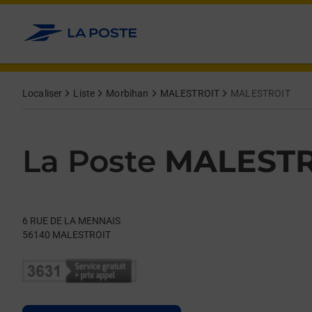
Le lien s'ouvre dans un nouvel onglet
Allez au contenu
Day of the Week
Get directions to La Poste at 6 RUE DE LA MENNAIS MALESTRO
Hours
Localiser
Liste
Morbihan
MALESTROIT
MALESTROIT
La Poste
MALESTR
6 RUE DE LA MENNAIS
56140
MALESTROIT