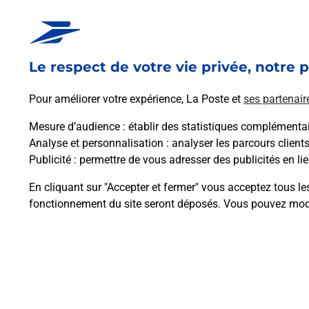
Code de la route auto ou moto
Vous cherchez à passer votre code de la route auto o
Le respect de votre vie privée, notre p
En savoir plus
Je réserve
En savoir plus
Pour améliorer votre expérience, La Poste et
ses partenair
Permis Bateau
Mesure d’audience
: établir des statistiques complémentair
Vous cherchez à passer votre permis bateau à Malestro
Analyse et personnalisation
: analyser les parcours client
Publicité
: permettre de vous adresser des publicités en lie
En savoir plus
Je réserve ma session
En cliquant sur "Accepter et fermer" vous acceptez tous le
fonctionnement du site seront déposés. Vous pouvez modi