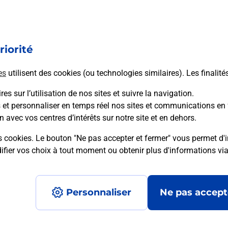
u moto au Bureau La Poste - MALESTROIT (56140) ? Découvrez l'
riorité
es
utilisent des cookies (ou technologies similaires). Les finalité
es sur l’utilisation de nos sites et suivre la navigation.
it (56140) ? Découvrez l'offre proposée par La Poste.
s et personnaliser en temps réel nos sites et communications en 
n avec vos centres d’intérêts sur notre site et en dehors.
s cookies. Le bouton "Ne pas accepter et fermer" vous permet d'i
fier vos choix à tout moment ou obtenir plus d'informations vi
Plan du site
Accessibilité : partiellement confo
Personnaliser
Ne pas accept
Données personnelles et cookies