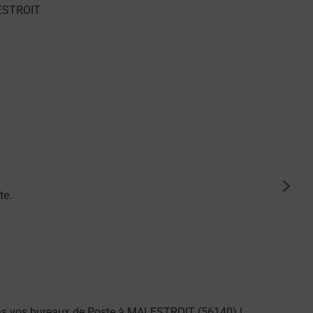
suiva
te.
ans vos bureaux de Poste à MALESTROIT (56140) !