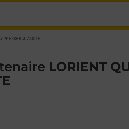
CE LORRAINE LORIENT,
AY PRESSE BURALISTE
tenaire
LORIENT QU
TE