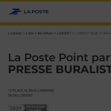
Le lien s'ouvre dans un nouvel onglet
Allez au contenu
Day of the Week
Get directions to La Poste Point partenaire at 12 PLACE ALSA
Hours
Localiser
Liste
Morbihan
LORIENT
LORIENT QUAI D ORS
La Poste Point par
PRESSE BURALIS
12 PLACE ALSACE LORRAINE
56100
LORIENT