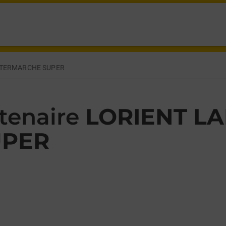
EYFUS LORIENT,
NTERMARCHE SUPER
tenaire
LORIENT L
UPER