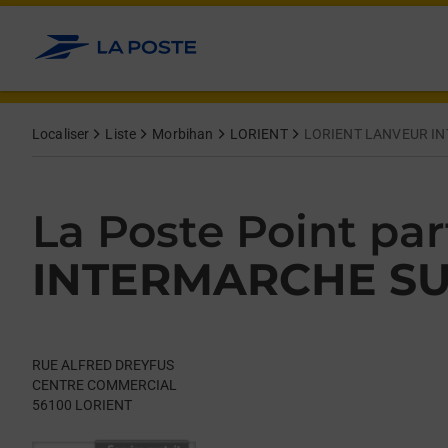
Le lien s'ouvre dans un nouvel onglet
Allez au contenu
Day of the Week
Get directions to La Poste Point partenaire at RUE ALFRED DR
Hours
Localiser
Liste
Morbihan
LORIENT
LORIENT LANVEUR I
La Poste Point par
INTERMARCHE S
RUE ALFRED DREYFUS
CENTRE COMMERCIAL
56100
LORIENT